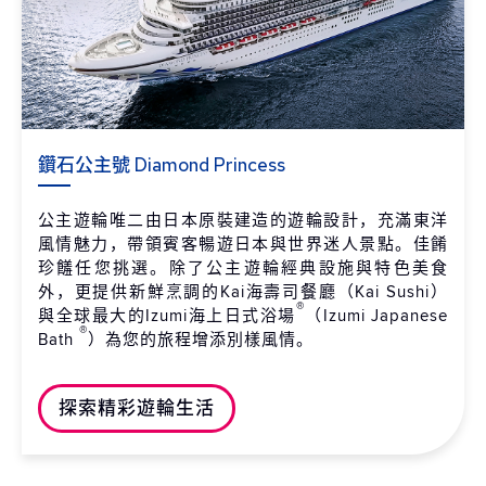
鑽石公主號 Diamond Princess
公主遊輪唯二由日本原裝建造的遊輪設計，充滿東洋
風情魅力，帶領賓客暢遊日本與世界迷人景點。佳餚
珍饈任您挑選。除了公主遊輪經典設施與特色美食
外，更提供新鮮烹調的Kai海壽司餐廳（Kai Sushi）
®
與全球最大的Izumi海上日式浴場
（Izumi Japanese
®
Bath
）為您的旅程增添別樣風情。
探索精彩遊輪生活