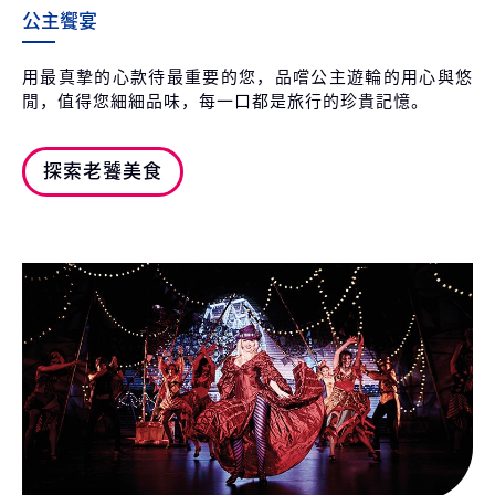
公主饗宴
用最真摯的心款待最重要的您，品嚐公主遊輪的用心與悠
閒，值得您細細品味，每一口都是旅行的珍貴記憶。
探索老饕美食