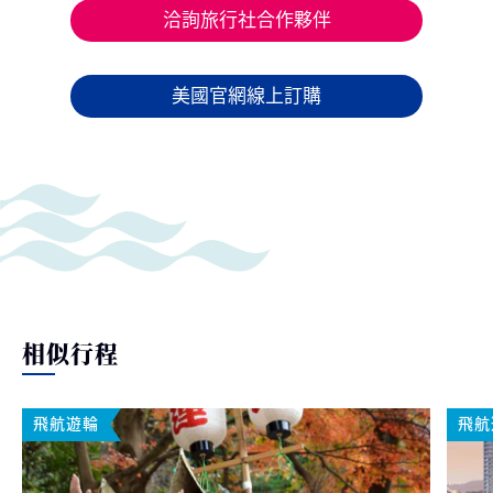
洽詢旅行社合作夥伴
美國官網線上訂購
相似行程
飛航遊輪
飛航