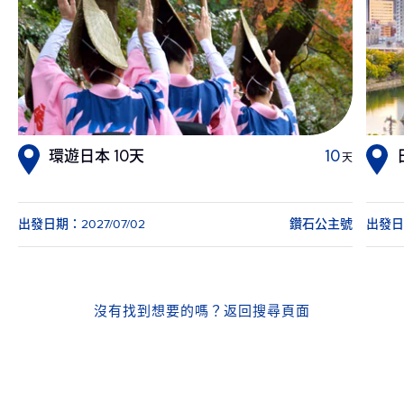
環遊日本 10天
10
天
出發日期：2027/07/02
鑽石公主號
出發日期
沒有找到想要的嗎？
返回搜尋頁面