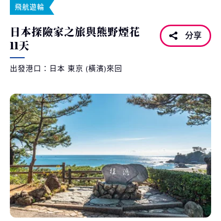
飛航遊輪
日本探險家之旅與熊野煙花
分享
11天
出發港口：日本 東京 (橫濱)來回