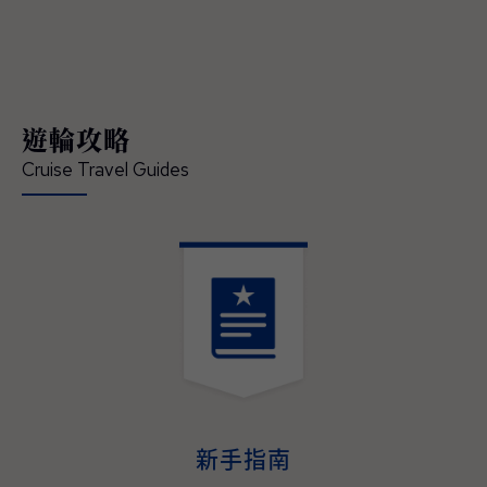
領賓客深入體驗在地文化、串聯當地經典的節
慶盛事，開啟一場橫跨亞洲、令人難忘的精彩
旅程 — 現已正式開放預訂。 「這是我們前所
未有最具沉浸式體驗的日本航季，也精準回應
現今賓客對深度旅遊體驗的渴望」，公主遊輪
遊輪攻略
首席商務官吉姆·貝拉（Jim Berra）表示，「鑽
石公主號（Diamond Princess）與藍寶石公主
Cruise Travel Guides
號（Sapphire Princess）將首度以東京為母港
營運，並精心規劃深夜啟航，讓賓客能全程參
與日本最具代表性的夏季祭典，更橫跨日本四
大本島、涵蓋櫻花與紅葉季節的航程，為賓客
提供前所未有的機會，深入體驗日本的文化精
髓、美食魅力與傳統底蘊。並延伸規劃造訪多
個國家、航程天數更長且目的地更豐富的東南
亞航程，讓整趟旅遊不管在深度、規模與道地
演。
體驗，均創下了該地區航程體驗的新標杆。」
2027–2028年日本與東南亞航程現已開放預
訂，即日起至2026年05月31日（週日）截
止，臺灣賓客預訂可享每間最高800美元即時
新手指南
優惠折扣與免費客艙升等，公主會員還可享每