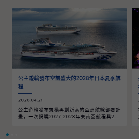
公主遊輪發布空前盛大的2028年日本夏季航
程
2026.04.21
公主遊輪發布規模再創新高的亞洲航線部署計
畫，一次揭曉2027-2028年東南亞航程與202
8年日本航季的全面整合。整個航季共規劃96
個航次、61個精選行程，橫跨9個國家、55個
目的地，並由兩艘遊輪以日本為母港營運，帶