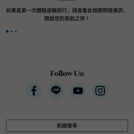
間客艙最高200美元加碼即時優惠折扣*。 *條
款與條件適用公主遊輪宣佈訂購航海者等級遊
如果是第一次體驗遊輪旅行，請查看此相關問題資訊，
輪作為國際豪華遊輪領導品牌的公主遊輪，隸
開啟您的首航之旅！
屬於全球最大休閒旅遊公司嘉年華集團，於近
期宣布與義大利芬坎蒂尼（Fincantieri）造船
廠簽署三項全新造船協議，將採用新一代平台
設計，以進一步提升品牌既有的世界級度假體
驗。三艘新遊輪預計分別於2035年下半年、2
038年及2039年交付。 三艘全新旗艦將融合公
主遊輪最受賓客喜愛且口碑卓越的經典體驗與
設施，同時全面重新設計戶外甲板、客艙與中
Follow Us:
庭廣場 （Piazza），以貼近全球賓客需求與多
元航線布局。將延續屢獲殊榮的環球等級架
構，並持續引進最新的賓客服務系統與航海科
技。如同廣受好評的太陽公主號（Sun Princes
s）與星辰公主號（Star Princess），航海者等
級旗艦將採用雙燃料動力設計，以液態天然氣
（LNG）為主要燃料，此為目前最先進的燃料
技術之一，不僅可有效降低溫室氣體排放，亦
航線搜尋
較傳統船用燃料顯著減少空氣污染。這三艘新
遊輪將成為公主遊輪船隊中載客量最大的遊