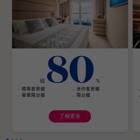
80
佔
%
標準套房艙
迷你套房艙
豪華陽台艙
陽台艙
了解更多