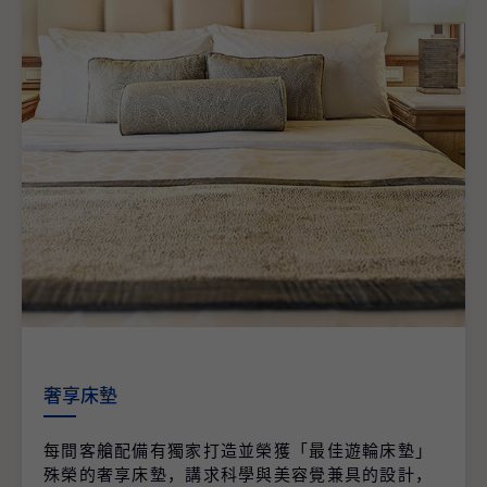
奢享床墊
每間客艙配備有獨家打造並榮獲「最佳遊輪床墊」
殊榮的奢享床墊，講求科學與美容覺兼具的設計，