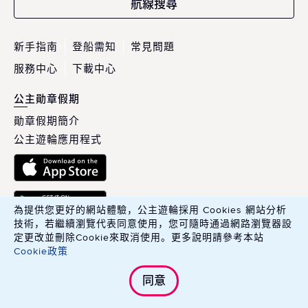
航線搜尋
新手指南
登船需知
常見問題
服務中心
下載中心
公主勛章假期
勛章假期簡介
公主遊輪應用程式
為提供您更好的網站體驗，公主遊輪採用 Cookies 網站分析
技術，若繼續瀏覽代表同意使用，您可隨時通過網路瀏覽器設
定更改並刪除Cookie來取消使用。更多說明請參考本站
Cookie政策
英商康年華旅行社股份有限公司臺灣分公司 Carnival PLC, Taiwan
同意
Branch.
綜合旅行業交觀綜字 215100 號．旅行業品保協會會員編號 北 2783 號