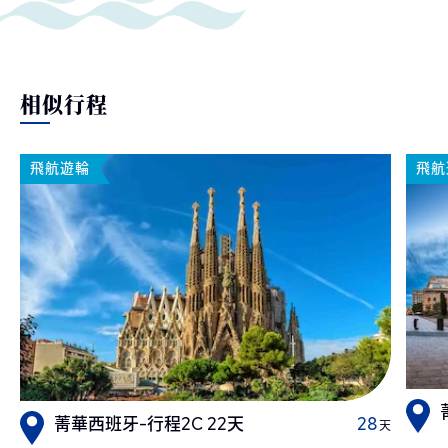
相似行程
飛航遊輪
飛航
菁華西班牙-行程2C 22天
28
天