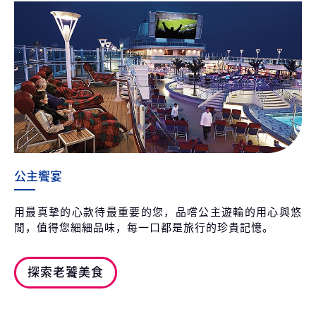
公主饗宴
用最真摯的心款待最重要的您，品嚐公主遊輪的用心與悠
閒，值得您細細品味，每一口都是旅行的珍貴記憶。
探索老饕美食