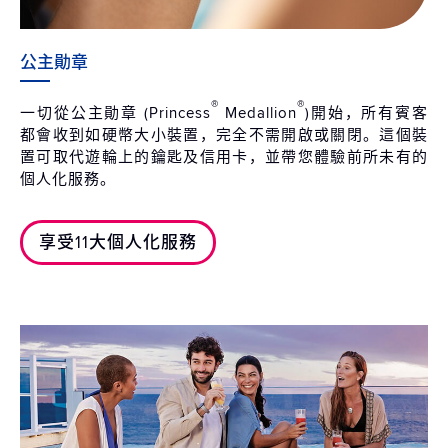
公主勛章
®
®
一切從公主勛章 (Princess
Medallion
)開始，所有賓客
都會收到如硬幣大小裝置，完全不需開啟或關閉。這個裝
置可取代遊輪上的鑰匙及信用卡，並帶您體驗前所未有的
個人化服務。
享受11大個人化服務