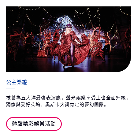
公主樂遊
被譽為五大洋最強表演廳，聲光娛樂享受上也全面升級，
獨家與受好萊塢、奧斯卡大獎肯定的夢幻團隊。
體驗精彩娛樂活動