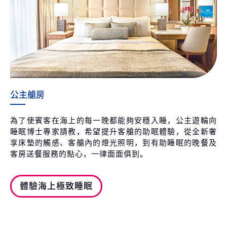
公主艙房
為了使賓客在海上的每一晚都能夠安穩入睡，公主遊輪向
睡眠博士專家請教，希望提升客艙的助眠體驗，從全新奢
享床墊的觸感、客艙內的燈光照明，到有助睡眠的晚餐及
客房送餐服務的點心，一律面面俱到。
體驗海上極致睡眠