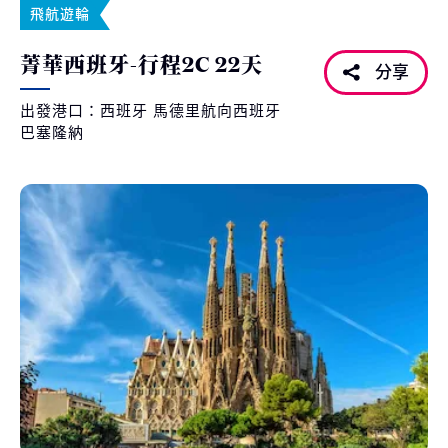
飛航遊輪
菁華西班牙-行程2C 22天
分享
出發港口：西班牙 馬德里航向西班牙
巴塞隆納