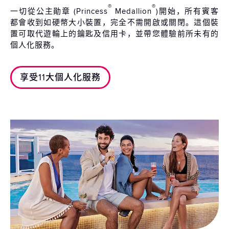
®
®
一切從公主勛章 (Princess
Medallion
)開始，所有賓客
都會收到如硬幣大小裝置，完全不需開啟或關閉。這個裝
置可取代遊輪上的鑰匙及信用卡，並帶您體驗前所未有的
個人化服務。
享受11大個人化服務