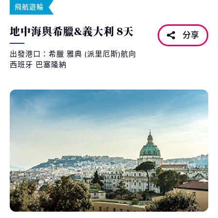
飛航遊輪
地中海與希臘&義大利 8天
分享
出發港口：希臘 雅典 (派里厄斯)航向
西班牙 巴塞隆納