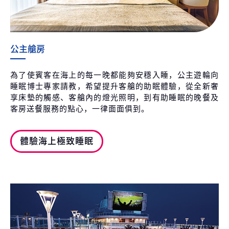
公主艙房
為了使賓客在海上的每一晚都能夠安穩入睡，公主遊輪向
睡眠博士專家請教，希望提升客艙的助眠體驗，從全新奢
享床墊的觸感、客艙內的燈光照明，到有助睡眠的晚餐及
客房送餐服務的點心，一律面面俱到。
體驗海上極致睡眠