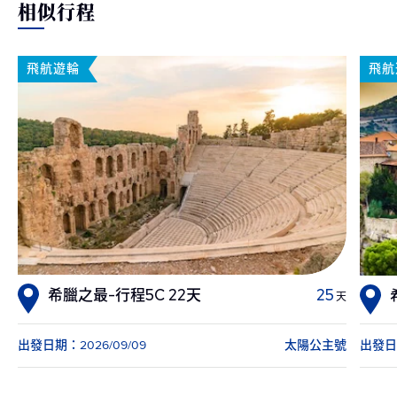
相似行程
飛航遊輪
飛航
希臘之最-行程5C 22天
25
天
出發日期：2026/09/09
太陽公主號
出發日期