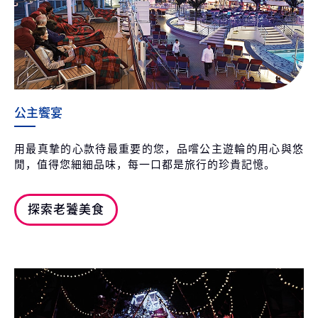
公主饗宴
用最真摯的心款待最重要的您，品嚐公主遊輪的用心與悠
閒，值得您細細品味，每一口都是旅行的珍貴記憶。
探索老饕美食