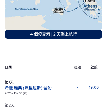
4 個停靠港 | 2 天海上航行
日期
抵達
啟航
第1天
希臘 雅典 (派里厄斯) 登船
-
19:00
2026 / 10 / 03 (六)
第2天