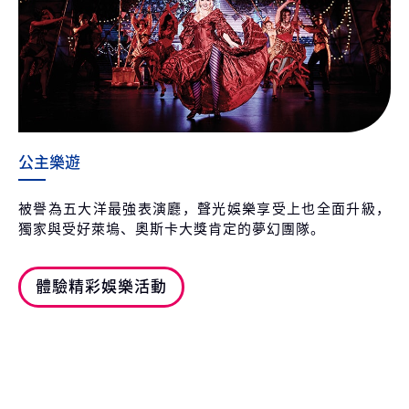
公主樂遊
被譽為五大洋最強表演廳，聲光娛樂享受上也全面升級，
獨家與受好萊塢、奧斯卡大獎肯定的夢幻團隊。
體驗精彩娛樂活動