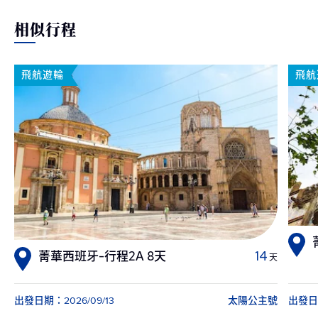
相似行程
飛航遊輪
飛航
菁華西班牙-行程2A 8天
14
天
出發日期：2026/09/13
太陽公主號
出發日期