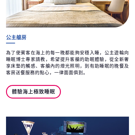
公主艙房
為了使賓客在海上的每一晚都能夠安穩入睡，公主遊輪向
睡眠博士專家請教，希望提升客艙的助眠體驗，從全新奢
享床墊的觸感、客艙內的燈光照明，到有助睡眠的晚餐及
客房送餐服務的點心，一律面面俱到。
體驗海上極致睡眠