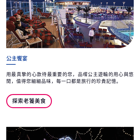
公主饗宴
用最真摯的心款待最重要的您，品嚐公主遊輪的用心與悠
閒，值得您細細品味，每一口都是旅行的珍貴記憶。
探索老饕美食