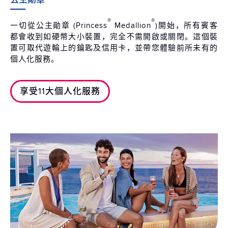
®
®
一切從公主勛章 (Princess
Medallion
)開始，所有賓客
都會收到如硬幣大小裝置，完全不需開啟或關閉。這個裝
置可取代遊輪上的鑰匙及信用卡，並帶您體驗前所未有的
個人化服務。
享受11大個人化服務