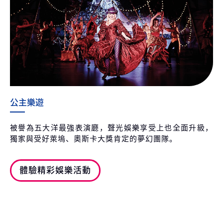
公主樂遊
被譽為五大洋最強表演廳，聲光娛樂享受上也全面升級，
獨家與受好萊塢、奧斯卡大獎肯定的夢幻團隊。
體驗精彩娛樂活動