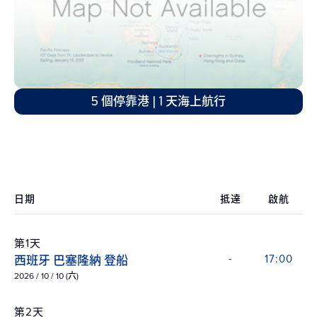
5 個停靠港 | 1 天海上航行
日期
抵達
啟航
第1天
西班牙 巴塞隆納 登船
-
17:00
2026 / 10 / 10 (六)
第2天