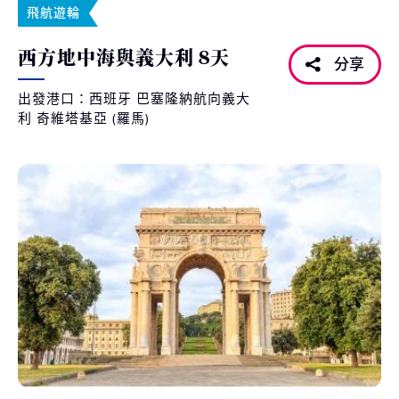
飛航遊輪
西方地中海與義大利 8天
分享
出發港口：西班牙 巴塞隆納航向義大
利 奇維塔基亞 (羅馬)