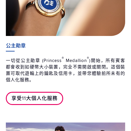
公主勛章
®
®
一切從公主勛章 (Princess
Medallion
)開始，所有賓客
都會收到如硬幣大小裝置，完全不需開啟或關閉。這個裝
置可取代遊輪上的鑰匙及信用卡，並帶您體驗前所未有的
個人化服務。
享受11大個人化服務