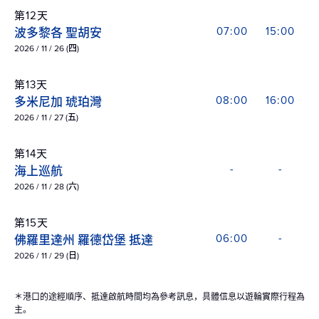
第12天
波多黎各 聖胡安
07:00
15:00
2026 / 11 / 26 (四)
第13天
多米尼加 琥珀灣
08:00
16:00
2026 / 11 / 27 (五)
第14天
海上巡航
-
-
2026 / 11 / 28 (六)
第15天
佛羅里達州 羅德岱堡 抵達
06:00
-
2026 / 11 / 29 (日)
＊港口的途經順序、抵達啟航時間均為參考訊息，具體信息以遊輪實際行程為
主。