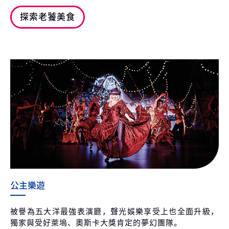
探索老饕美食
公主樂遊
被譽為五大洋最強表演廳，聲光娛樂享受上也全面升級，
獨家與受好萊塢、奧斯卡大獎肯定的夢幻團隊。