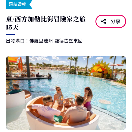
飛航遊輪
東/西方加勒比海冒險家之旅
分享
15天
出發港口：佛羅里達州 羅德岱堡來回