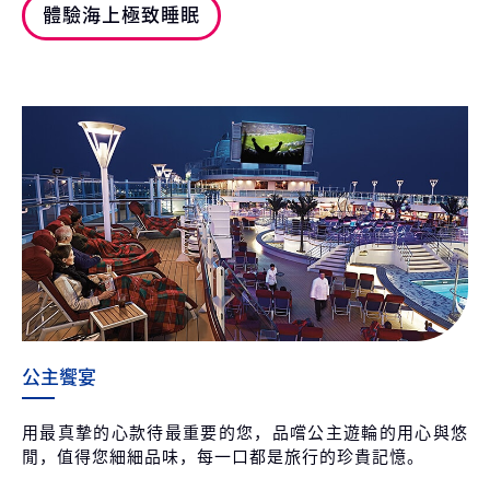
體驗海上極致睡眠
公主饗宴
用最真摯的心款待最重要的您，品嚐公主遊輪的用心與悠
閒，值得您細細品味，每一口都是旅行的珍貴記憶。