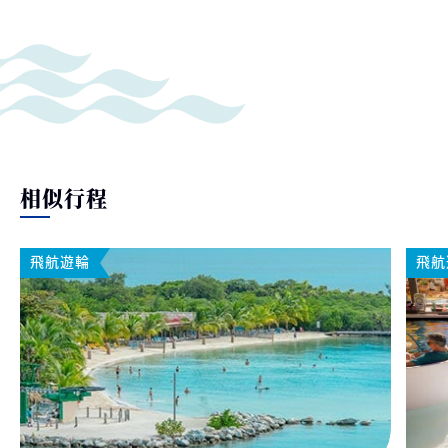
相似行程
飛航遊輪
飛航