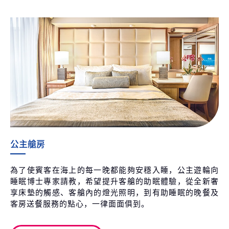
公主艙房
為了使賓客在海上的每一晚都能夠安穩入睡，公主遊輪向
睡眠博士專家請教，希望提升客艙的助眠體驗，從全新奢
享床墊的觸感、客艙內的燈光照明，到有助睡眠的晚餐及
客房送餐服務的點心，一律面面俱到。