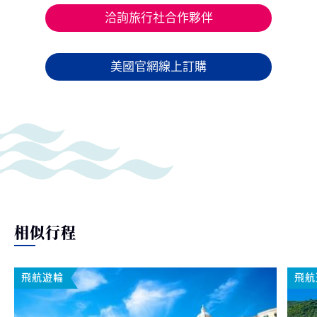
洽詢旅行社合作夥伴
美國官網線上訂購
相似行程
飛航遊輪
飛航