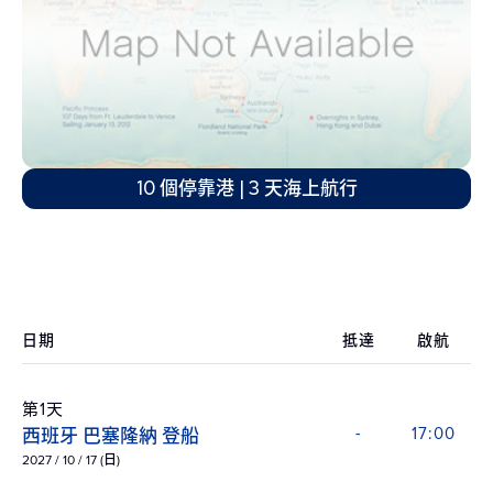
10 個停靠港 | 3 天海上航行
日期
抵達
啟航
第1天
西班牙 巴塞隆納 登船
-
17:00
2027 / 10 / 17 (日)