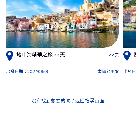
地中海精華之旅 22天
22
天
出發日期：2027/09/05
太陽公主號
出發日期
沒有找到想要的嗎？
返回搜尋頁面