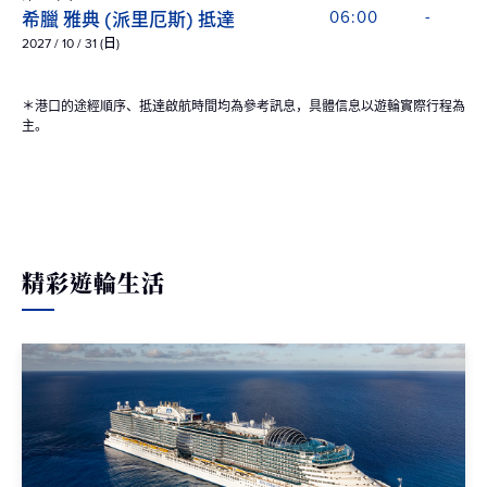
希臘 雅典 (派里厄斯) 抵達
06:00
-
2027 / 10 / 31 (日)
＊港口的途經順序、抵達啟航時間均為參考訊息，具體信息以遊輪實際行程為
主。
精彩遊輪生活