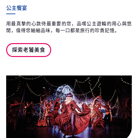
公主饗宴
用最真摯的心款待最重要的您，品嚐公主遊輪的用心與悠
閒，值得您細細品味，每一口都是旅行的珍貴記憶。
探索老饕美食