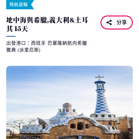
飛航遊輪
地中海與希臘,義大利&土耳
分享
其 15天
出發港口：西班牙 巴塞隆納航向希臘
雅典 (派里厄斯)