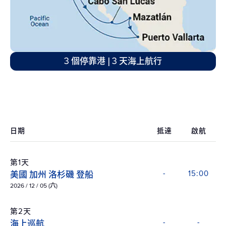
3 個停靠港 | 3 天海上航行
日期
抵達
啟航
第1天
美國 加州 洛杉磯 登船
-
15:00
2026 / 12 / 05 (六)
第2天
海上巡航
-
-