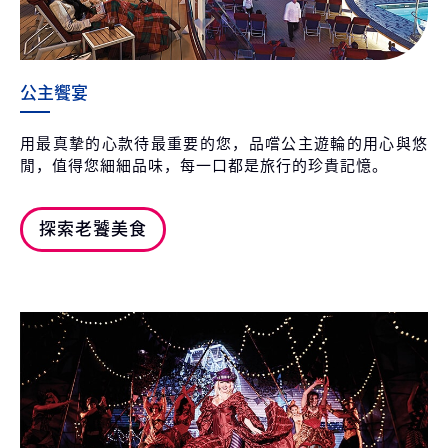
公主饗宴
用最真摯的心款待最重要的您，品嚐公主遊輪的用心與悠
閒，值得您細細品味，每一口都是旅行的珍貴記憶。
探索老饕美食