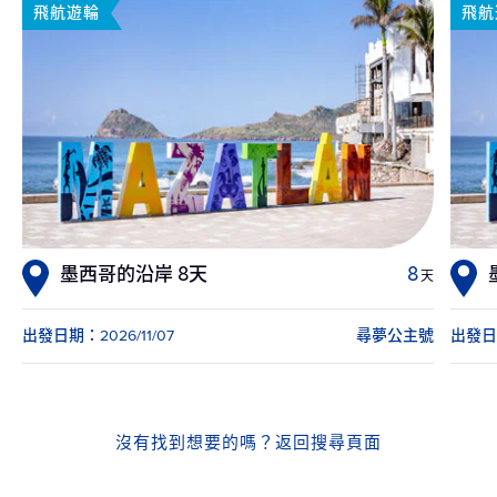
飛航遊輪
飛航
墨西哥的沿岸 8天
8
天
出發日期：2026/11/07
尋夢公主號
出發日期
沒有找到想要的嗎？
返回搜尋頁面