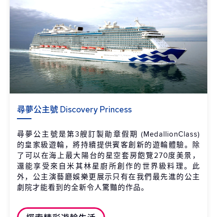
尋夢公主號 Discovery Princess
尋夢公主號是第3艘訂製勛章假期 (MedallionClass)
的皇家級遊輪，將持續提供賓客創新的遊輪體驗。除
了可以在海上最大陽台的星空套房飽覽270度美景，
還能享受來自米其林星廚所創作的世界級料理。此
外，公主演藝廳娛樂更展示只有在我們最先進的公主
劇院才能看到的全新令人驚豔的作品。