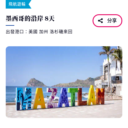
飛航遊輪
墨西哥的沿岸 8天
分享
出發港口：美國 加州 洛杉磯來回