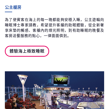
公主艙房
為了使賓客在海上的每一晚都能夠安穩入睡，公主遊輪向
睡眠博士專家請教，希望提升客艙的助眠體驗，從全新奢
享床墊的觸感、客艙內的燈光照明，到有助睡眠的晚餐及
客房送餐服務的點心，一律面面俱到。
體驗海上極致睡眠