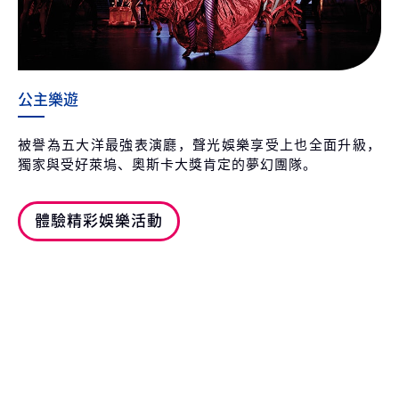
公主樂遊
被譽為五大洋最強表演廳，聲光娛樂享受上也全面升級，
獨家與受好萊塢、奧斯卡大獎肯定的夢幻團隊。
體驗精彩娛樂活動