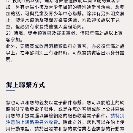
1）夜間11點以後，迪斯可舞廳僅限於
年滿18歲
的賓客參
加。另有專爲小孩及青少年舉辦的特別迪斯可活動，想參
加的話，可與兒童及青少年中心聯繫。除非有另外明文禁
止，漩渦水療池及夜間娛樂表演廳，均歡迎
18歲以下
兒
童，但必須有家長或監護人全程陪同。
2）賭場、獎金類賓果及賽馬遊戲，僅限
年滿21歲以上
賓
客參加。
此外，要購買或飲用酒精類飲料之賓客，亦必須
年滿21歲
以上
。在年齡判別上有疑問時，可能需請賓客出示身分證
明。
海上聯繫方式
您也可以和您的親友以電子郵件聯繫，您可以於船上的網
路咖啡室收發電子郵件，或是在您的客艙或船上公共區域
用您的手提電腦以無線網路的服務收發電子郵件。
請特別
注意船上網路需另外收費
。除此之外，您也可以在船上使
用行動電話，請於出發前和您的電信業者查詢您的行動電