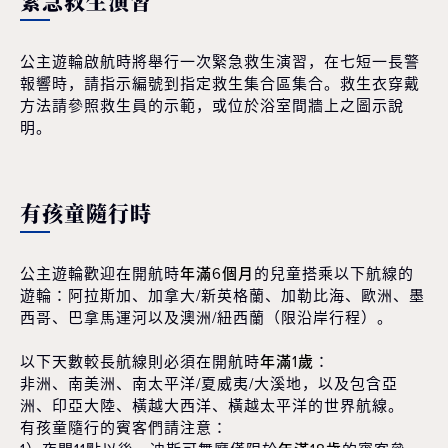
緊急救生演習
公主遊輪啟航時將舉行一次緊急救生演習，在七短一長警
報響時，請指示編號到指定救生集合區集合。救生衣穿戴
方法請參照救生員的示範，或位於浴室間牆上之圖示說
明。
有孩童隨行時
公主遊輪歡迎在開航時
年滿6個月
的兒童搭乘以下航線的
遊輪：阿拉斯加、加拿大/新英格蘭、加勒比海、歐洲、墨
西哥、巴拿馬運河以及澳洲/紐西蘭（限沿岸行程）。
以下天數較長航線則必須在開航時
年滿1歲
：
非洲、南美洲、南太平洋/夏威夷/大溪地，以及包含亞
洲、印亞大陸、橫越大西洋、橫越太平洋的世界航線。
有孩童隨行的賓客們請注意：