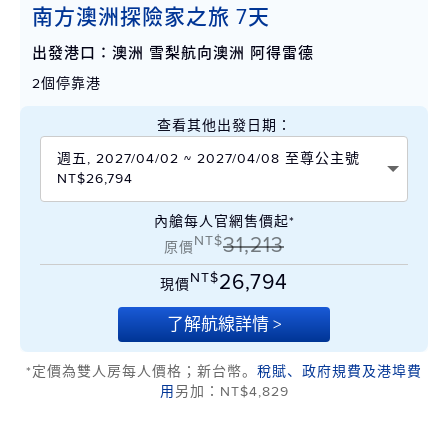
南方澳洲探險家之旅 7天
出發港口：澳洲 雪梨航向澳洲 阿得雷德
2個停靠港
查看其他出發日期：
週五, 2027/04/02 ~ 2027/04/08 至尊公主號
NT$26,794
內艙每人官網售價起*
NT$
31,213
原價
NT$
26,794
現價
了解航線詳情 >
*定價為雙人房每人價格；新台幣。
稅賦、政府規費及港埠費
用
另加：NT$4,829