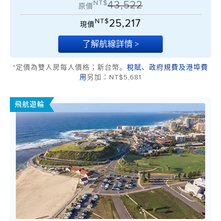
NT$
43,522
原價
NT$
25,217
現價
了解航線詳情 >
*定價為雙人房每人價格；新台幣。
稅賦、政府規費及港埠費
用
另加：NT$5,681
飛航遊輪