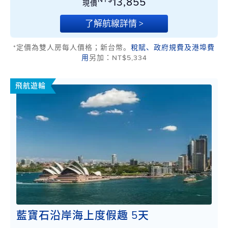
13,855
現價
了解航線詳情 >
*定價為雙人房每人價格；新台幣。
稅賦、政府規費及港埠費
用
另加：NT$5,334
飛航遊輪
藍寶石沿岸海上度假趣 5天