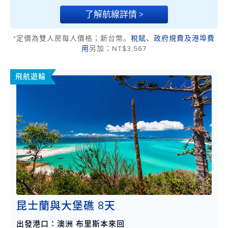
了解航線詳情 >
*定價為雙人房每人價格；新台幣。
稅賦、政府規費及港埠費
用
另加：NT$3,567
飛航遊輪
昆士蘭與大堡礁 8天
出發港口：澳洲 布里斯本來回