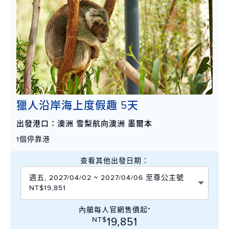
獵人沿岸海上度假趣 5天
出發港口：澳洲 雪梨航向澳洲 墨爾本
1個停靠港
查看其他出發日期：
週五, 2027/04/02 ~ 2027/04/06 至尊公主號
NT$19,851
內艙每人官網售價起*
NT$
19,851