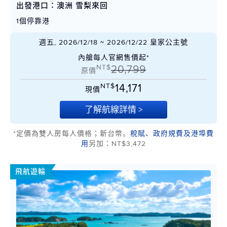
出發港口：澳洲 雪梨來回
1個停靠港
週五, 2026/12/18 ~ 2026/12/22 皇家公主號
內艙每人官網售價起*
NT$
20,799
原價
NT$
14,171
現價
了解航線詳情 >
*定價為雙人房每人價格；新台幣。
稅賦、政府規費及港埠費
用
另加：NT$3,472
飛航遊輪