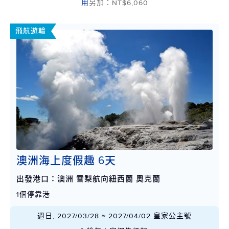
用
另加：NT$6,060
飛航遊輪
澳洲海上度假趣 6天
出發港口：澳洲 雪梨航向紐西蘭 奧克蘭
1個停靠港
週日, 2027/03/28 ~ 2027/04/02 皇家公主號