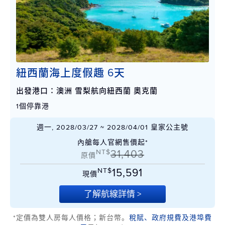
紐西蘭海上度假趣 6天
出發港口：澳洲 雪梨航向紐西蘭 奧克蘭
1個停靠港
週一, 2028/03/27 ~ 2028/04/01 皇家公主號
內艙每人官網售價起*
NT$
31,403
原價
NT$
15,591
現價
了解航線詳情 >
*定價為雙人房每人價格；新台幣。
稅賦、政府規費及港埠費