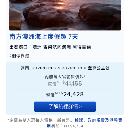
南方澳洲海上度假趣 7天
出發港口：澳洲 雪梨航向澳洲 阿得雷德
2個停靠港
週四, 2028/03/02 ~ 2028/03/08 至尊公主號
內艙每人官網售價起*
NT$
41,155
原價
NT$
24,428
現價
了解航線詳情 >
*定價為雙人房每人價格；新台幣。
稅賦、政府規費及港埠費
用
另加：NT$4,734