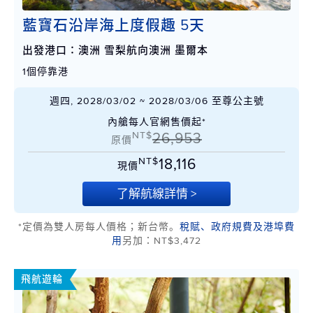
藍寶石沿岸海上度假趣 5天
出發港口：澳洲 雪梨航向澳洲 墨爾本
1個停靠港
週四, 2028/03/02 ~ 2028/03/06 至尊公主號
內艙每人官網售價起*
NT$
26,953
原價
NT$
18,116
現價
了解航線詳情 >
*定價為雙人房每人價格；新台幣。
稅賦、政府規費及港埠費
用
另加：NT$3,472
飛航遊輪