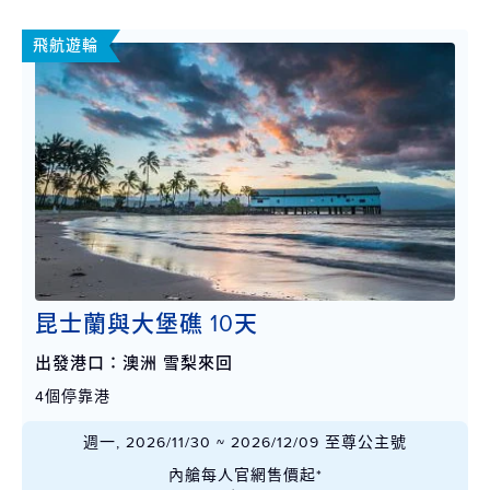
飛航遊輪
昆士蘭與大堡礁 10天
出發港口：澳洲 雪梨來回
4個停靠港
週一, 2026/11/30 ~ 2026/12/09 至尊公主號
內艙每人官網售價起*