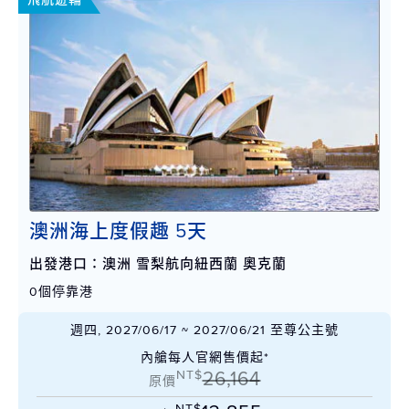
澳洲海上度假趣 5天
出發港口：澳洲 雪梨航向紐西蘭 奧克蘭
0個停靠港
週四, 2027/06/17 ~ 2027/06/21 至尊公主號
內艙每人官網售價起*
NT$
26,164
原價
NT$