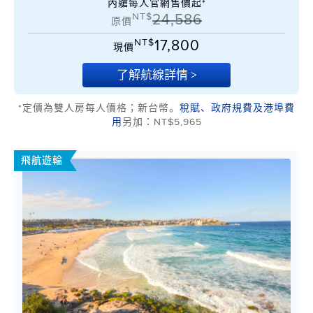
內艙每人官網售價起*
NT$
24,586
原價
NT$
17,800
現價
了解航線詳情 >
*定價為雙人房每人價格；新台幣。
稅賦、政府規費及港埠費
用
另加：NT$5,965
飛航遊輪