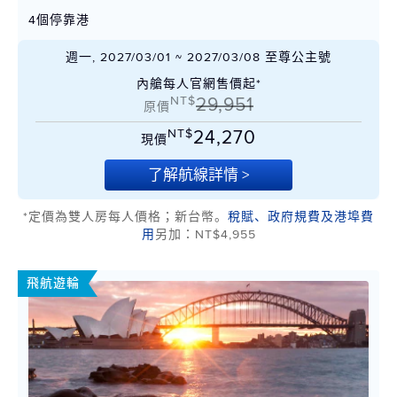
4個停靠港
週一, 2027/03/01 ~ 2027/03/08 至尊公主號
內艙每人官網售價起*
NT$
29,951
原價
NT$
24,270
現價
了解航線詳情 >
*定價為雙人房每人價格；新台幣。
稅賦、政府規費及港埠費
用
另加：NT$4,955
飛航遊輪