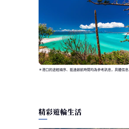
＊港口的途經順序、抵達啟航時間均為參考訊息，具體信息
精彩遊輪生活