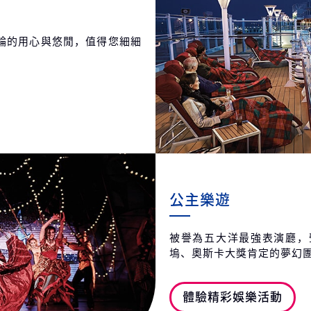
輪的用心與悠閒，值得您細細
公主樂遊
被譽為五大洋最強表演廳，
塢、奧斯卡大獎肯定的夢幻
體驗精彩娛樂活動