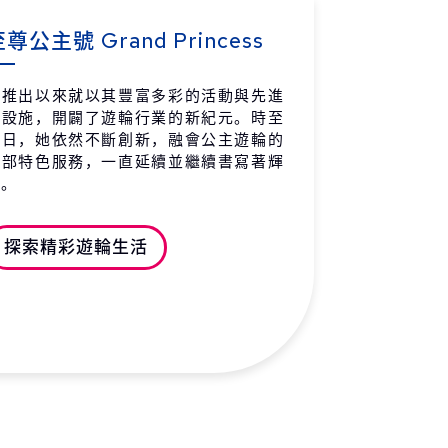
洲 布里斯本 抵達
07:00
-
 / 03 / 08 (一)
尊公主號 Grand Princess
自推出以來就以其豐富多彩的活動與先進
的設施，開闢了遊輪行業的新紀元。時至
今日，她依然不斷創新，融會公主遊輪的
全部特色服務，一直延續並繼續書寫著輝
煌。
探索精彩遊輪生活