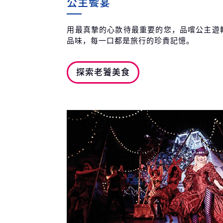
公主饗宴
用最真摯的心款待最重要的您，品嚐公主遊
品味，每一口都是旅行的珍貴記憶。
探索老饕美食