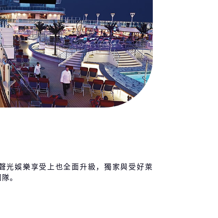
聲光娛樂享受上也全面升級，獨家與受好萊
團隊。