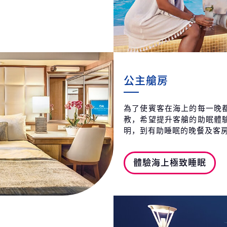
公主艙房
為了使賓客在海上的每一晚
教，希望提升客艙的助眠體
明，到有助睡眠的晚餐及客
體驗海上極致睡眠