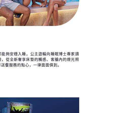
都能夠安穩入睡，公主遊輪向睡眠博士專家請
驗，從全新奢享床墊的觸感、客艙內的燈光照
房送餐服務的點心，一律面面俱到。