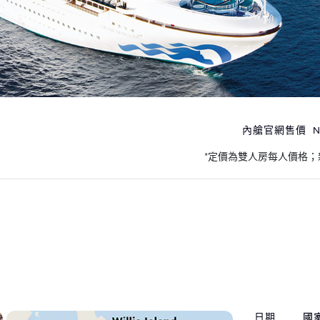
內艙官網售價
N
號
*定價為雙人房每人價格；
日期
國