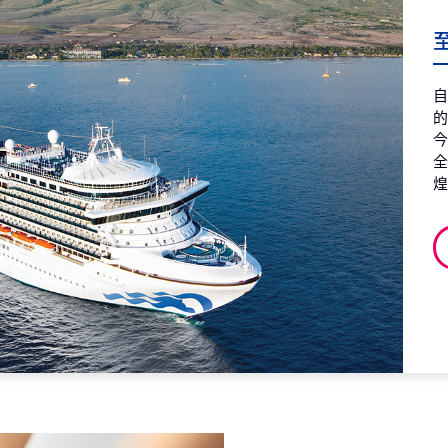
第8天
澳
2027
至