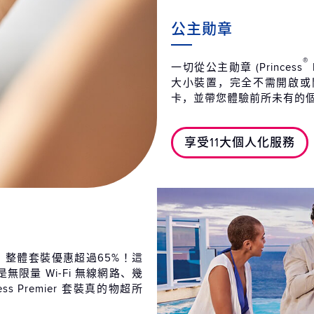
公主勛章
®
一切從公主勛章 (Princess
大小裝置，完全不需開啟或
卡，並帶您體驗前所未有的
享受11大個人化服務
足，整體套裝優惠超過65%！這
限量 Wi-Fi 無線網路、幾
cess Premier 套裝真的物超所