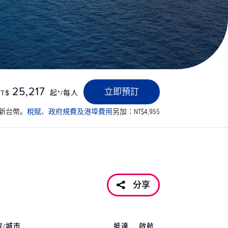
25,217
立即預訂
T$
起*/每人
新台幣。
稅賦、政府規費及港埠費用
另加：NT$4,955
分享
家/城市
抵達
啟航