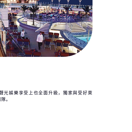
聲光娛樂享受上也全面升級，獨家與受好萊
團隊。