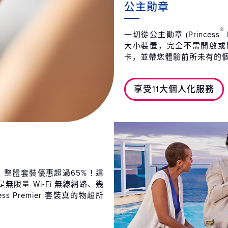
公主勛章
®
一切從公主勛章 (Princess
大小裝置，完全不需開啟或
卡，並帶您體驗前所未有的
享受11大個人化服務
足，整體套裝優惠超過65%！這
限量 Wi-Fi 無線網路、幾
cess Premier 套裝真的物超所