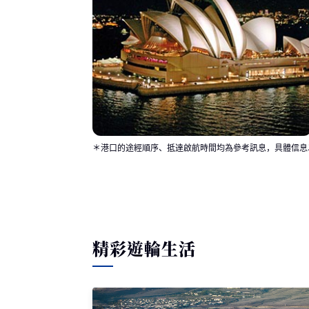
＊港口的途經順序、抵達啟航時間均為參考訊息，具體信息
精彩遊輪生活