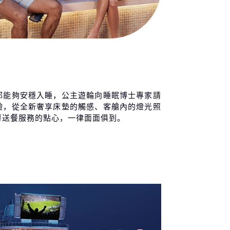
都能夠安穩入睡，公主遊輪向睡眠博士專家請
驗，從全新奢享床墊的觸感、客艙內的燈光照
房送餐服務的點心，一律面面俱到。