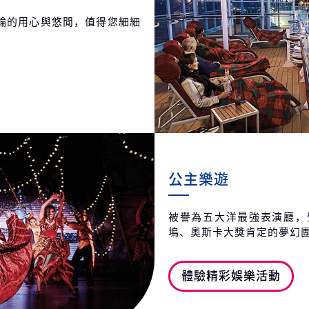
輪的用心與悠閒，值得您細細
公主樂遊
被譽為五大洋最強表演廳，
塢、奧斯卡大獎肯定的夢幻
體驗精彩娛樂活動