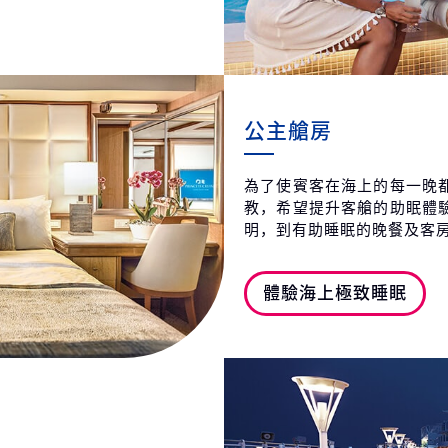
公主艙房
為了使賓客在海上的每一晚
教，希望提升客艙的助眠體
明，到有助睡眠的晚餐及客
體驗海上極致睡眠