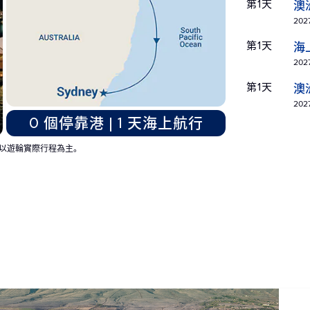
第1天
澳
2027
第1天
海
2027
第1天
澳
2027
0 個停靠港 | 1 天海上航行
以遊輪實際行程為主。