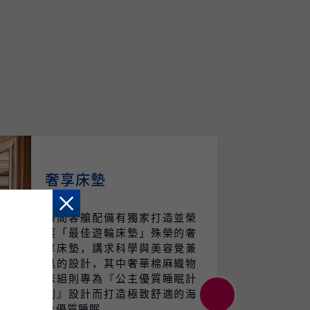
奢享床墊
每間客艙配備有獨家打造並榮
獲「最佳遊輪床墊」殊榮的奢
享床墊，講求科學與美容覺兼
具的設計，其中奢華棉麻織物
床組則專為『公主優質睡眠計
劃』設計而打造極致舒適的海
上優質睡眠。