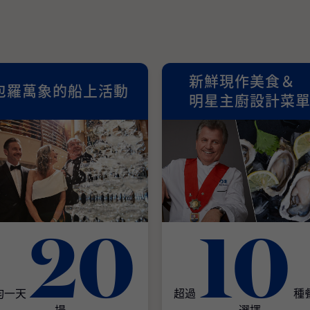
新鮮現作美食＆
包羅萬象的船上活動
明星主廚設計菜
20
10
均一天
超過
種