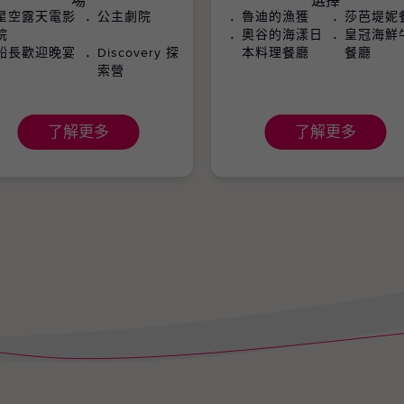
場
選擇
星空露天電影
公主劇院
魯迪的漁獲
莎芭堤妮
院
奧谷的海漾日
皇冠海鮮
船長歡迎晚宴
Discovery 探
本料理餐廳
餐廳
索營
了解更多
了解更多