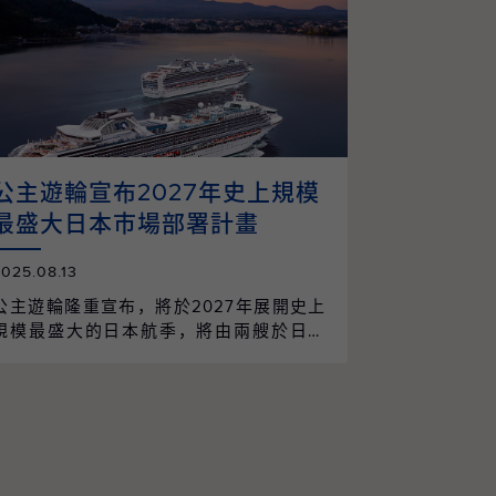
公主遊輪宣布2027年史上規模
最盛大日本市場部署計畫
2025.08.13
公主遊輪隆重宣布，將於2027年展開史上
規模最盛大的日本航季，將由兩艘於日本
建造的姊妹遊輪 — 鑽石公主號（Diamond
Princess）與藍寶石公主號（Sapphire Pri
ncess）聯袂登場，整個航季將自東京地區
作為母港出發，帶領賓客開啟一場前所未
有的海上探索之旅。 此次部署亦象徵公主
遊輪深耕亞洲市場的重要里程碑，2027年