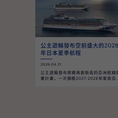
公主遊輪發布空前盛大的202
年日本夏季航程
2026.04.21
公主遊輪發布規模再創新高的亞洲航線
署計畫，一次揭曉2027-2028年東南亞
程與2028年日本航季的全面整合。整個
季共規劃96個航次、61個精選行程，橫跨
個國家、55個目的地，並由兩艘遊輪以
本為母港營運，帶領賓客深入體驗在地
化、串聯當地經典的節慶盛事，開啟一
橫跨亞洲、令人難忘的精彩旅程 — 現已