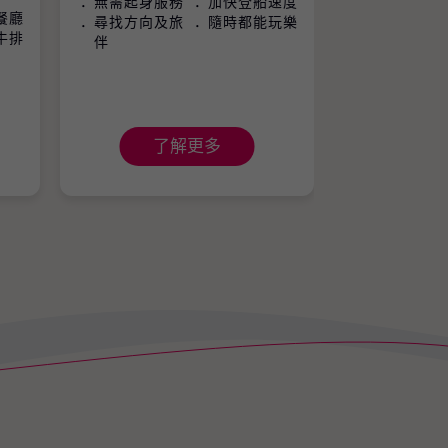
無需起身服務
加快登船速度
餐廳
尋找方向及旅
隨時都能玩樂
牛排
伴
了解更多