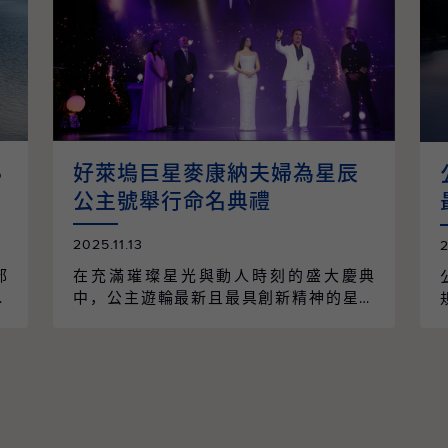
8
好萊塢巨星麥康納夫婦為星辰
公主號舉行命名典禮
2025.11.13
部
在充滿璀璨星光與動人時刻的盛大慶典
航
中，公主遊輪最新且最具創新精神的星辰
航
公主號（Star Princess），正式由好萊塢
9
巨星馬修·麥康納（Matthew McConaughe
日
y）與卡蜜拉·艾爾維斯（Camila Alves Mc
文
Conaughey）夫婦正式命名，為這艘劃時
場
代新遊輪揭開耀眼序幕。 當晚，星辰公主
正
號停靠於埃弗格雷斯港（Port Everglade