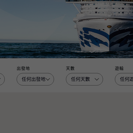
出發地
天數
遊輪