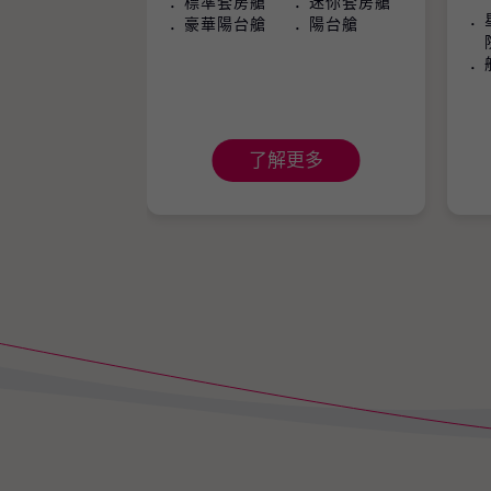
標準套房艙
迷你套房艙
豪華陽台艙
陽台艙
了解更多