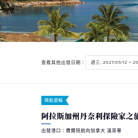
查看其他出發日期：
週三, 2027/05/12 ~ 
飛航遊輪
阿拉斯加州丹奈利探險家之旅-
出發港口：費爾班航向加拿大 溫哥華