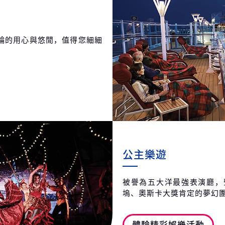
輪的用心與悠閒，值得您細細
公主樂遊
被譽為五大洋最強表演廳，
塢、奧斯卡大獎肯定的夢幻