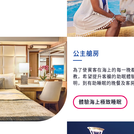
公主艙房
為了使賓客在海上的每一晚
教，希望提升客艙的助眠體
明，到有助睡眠的晚餐及客
體驗海上極致睡眠