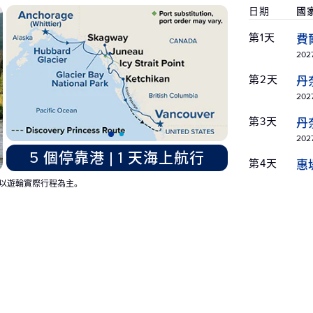
日期
國
第1天
費
2027
第2天
丹
2027
第3天
丹
2027
5 個停靠港 | 1 天海上航行
第4天
惠
2027
以遊輪實際行程為主。
第4天
阿
2027
第5天
阿
航
2027
第6天
阿