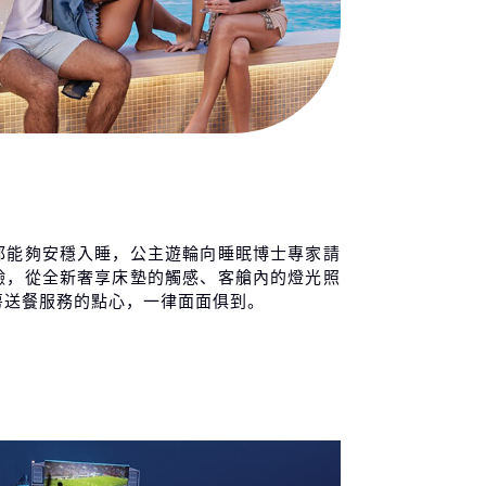
都能夠安穩入睡，公主遊輪向睡眠博士專家請
驗，從全新奢享床墊的觸感、客艙內的燈光照
房送餐服務的點心，一律面面俱到。