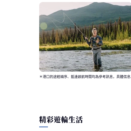
＊港口的途經順序、抵達啟航時間均為參考訊息，具體信息
精彩遊輪生活