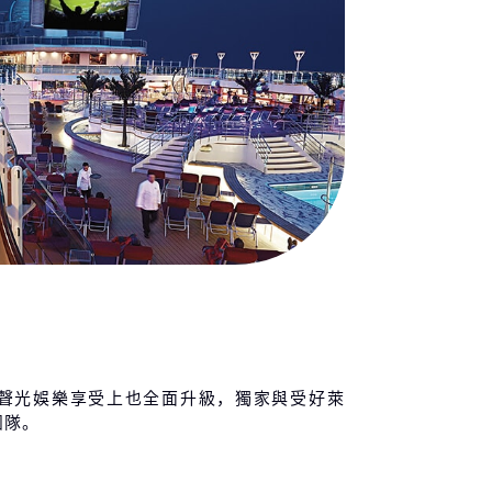
聲光娛樂享受上也全面升級，獨家與受好萊
團隊。