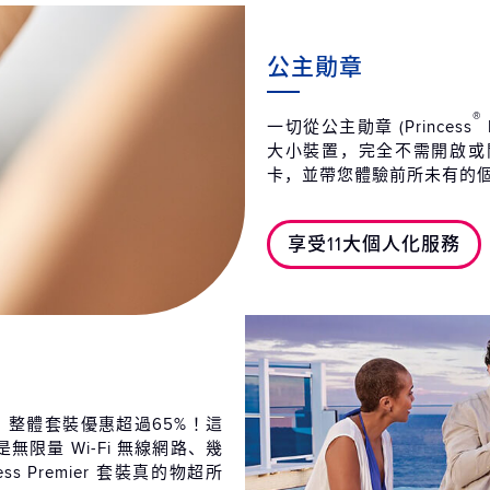
公主勛章
®
一切從公主勛章 (Princess
大小裝置，完全不需開啟或
卡，並帶您體驗前所未有的
享受11大個人化服務
足，整體套裝優惠超過65%！這
限量 Wi-Fi 無線網路、幾
cess Premier 套裝真的物超所