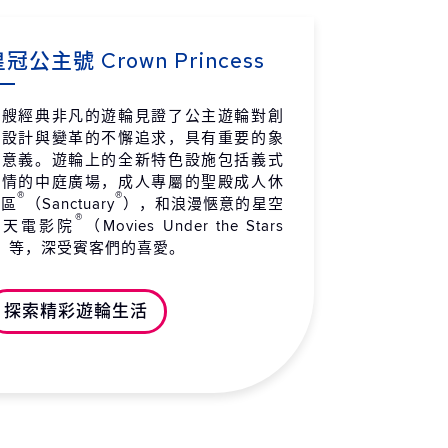
巡航)
 / 05 / 17 (一)
冠公主號 Crown Princess
拉斯加州 史凱威
05:30
20:45
 / 05 / 18 (二)
這艘經典非凡的遊輪見證了公主遊輪對創
新設計與變革的不懈追求，具有重要的象
拉斯加州 朱諾
06:30
16:15
徵意義。遊輪上的全新特色設施包括義式
 / 05 / 19 (三)
風情的中庭廣場，成人專屬的聖殿成人休
®
®
拉斯加州 科奇坎
10:00
17:00
憩區
（Sanctuary
），和浪漫愜意的星空
®
 / 05 / 20 (四)
露天電影院
（Movies Under the Stars
）等，深受賓客們的喜愛。
上巡航
-
-
 / 05 / 21 (五)
探索精彩遊輪生活
拿大 溫哥華 抵達
07:30
-
 / 05 / 22 (六)