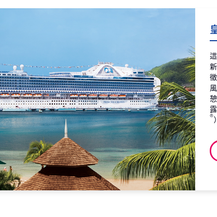
觀
2027
皇
第7天
阿
2027
第8天
阿
2027
第9天
阿
2027
®
第10天
海
2027
第11天
加
2027