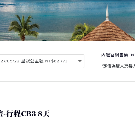
內艙官網售價
N
2027/05/22 皇冠公主號 NT$62,773
*定價為雙人房每
行程CB3 8天