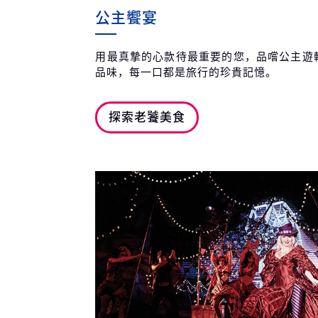
公主饗宴
用最真摯的心款待最重要的您，品嚐公主遊
品味，每一口都是旅行的珍貴記憶。
探索老饕美食