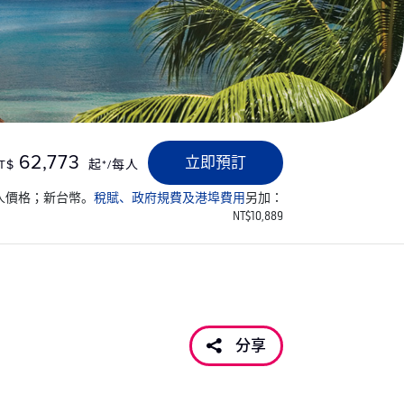
62,773
立即預訂
T$
起*/每人
人價格；新台幣。
稅賦、政府規費及港埠費用
另加：
NT$10,889
分享