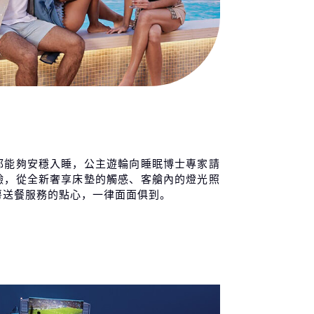
都能夠安穩入睡，公主遊輪向睡眠博士專家請
驗，從全新奢享床墊的觸感、客艙內的燈光照
房送餐服務的點心，一律面面俱到。