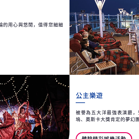
輪的用心與悠閒，值得您細細
公主樂遊
被譽為五大洋最強表演廳，
塢、奧斯卡大獎肯定的夢幻