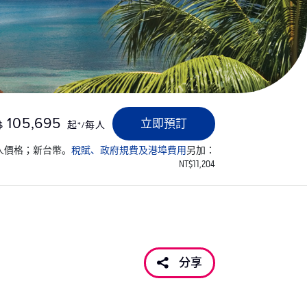
105,695
立即預訂
$
起*/每人
人價格；新台幣。
稅賦、政府規費及港埠費用
另加：
NT$11,204
分享