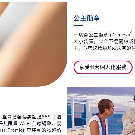
2027
第13天
海
公主勛章
2027
第14天
加
®
一切從公主勛章 (Princess
2027
大小裝置，完全不需開啟或
卡，並帶您體驗前所未有的
享受11大個人化服務
足，整體套裝優惠超過65%！這
限量 Wi-Fi 無線網路、幾
cess Premier 套裝真的物超所