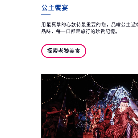
公主饗宴
用最真摯的心款待最重要的您，品嚐公主遊
品味，每一口都是旅行的珍貴記憶。
探索老饕美食