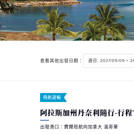
查看其他出發日期：
週日, 2027/05/09 ~ 
飛航遊輪
阿拉斯加州丹奈利隨行-行程T
出發港口：費爾班航向加拿大 溫哥華