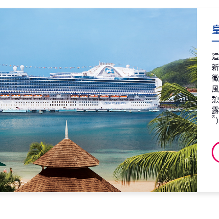
第7天
惠
2027
皇
第7天
阿
2027
第8天
阿
航
2027
第9天
阿
®
觀
2027
第10天
阿
2027
第11天
阿
2027
第12天
阿