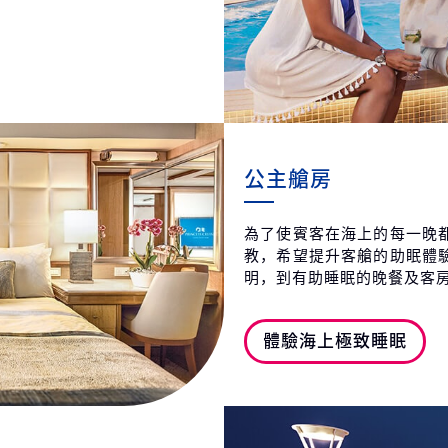
公主艙房
為了使賓客在海上的每一晚
教，希望提升客艙的助眠體
明，到有助睡眠的晚餐及客
體驗海上極致睡眠