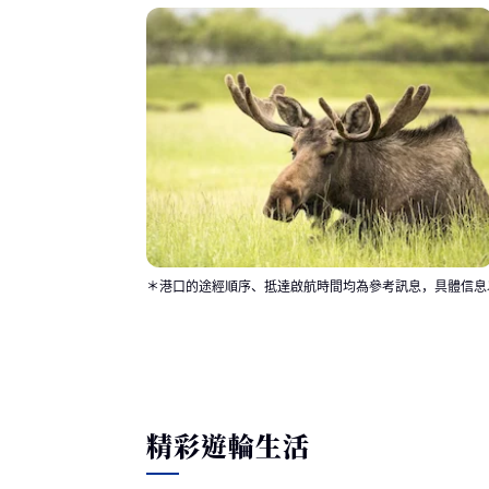
＊港口的途經順序、抵達啟航時間均為參考訊息，具體信息
精彩遊輪生活