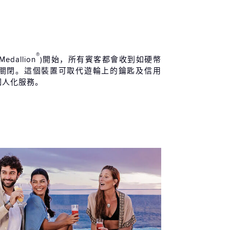
 / 05 / 20 (四)
上巡航
-
-
 / 05 / 21 (五)
拿大 溫哥華 抵達
07:30
-
®
Medallion
)開始，所有賓客都會收到如硬幣
 / 05 / 22 (六)
關閉。這個裝置可取代遊輪上的鑰匙及信用
個人化服務。