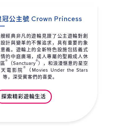
堤爾
-
-
 / 05 / 15 (六)
冠公主號 Crown Princess
拉斯加州 安克拉治 (惠堤爾)
-
20:30
 / 05 / 15 (六)
這艘經典非凡的遊輪見證了公主遊輪對創
新設計與變革的不懈追求，具有重要的象
拉斯加州 哈伯冰河（景觀巡
15:00
20:00
徵意義。遊輪上的全新特色設施包括義式
）
風情的中庭廣場，成人專屬的聖殿成人休
 / 05 / 16 (日)
®
®
憩區
（Sanctuary
），和浪漫愜意的星空
®
露天電影院
（Movies Under the Stars
拉斯加州 冰河灣國家公園 (景
09:15
18:15
）等，深受賓客們的喜愛。
巡航)
 / 05 / 17 (一)
探索精彩遊輪生活
拉斯加州 史凱威
05:30
20:45
 / 05 / 18 (二)
拉斯加州 朱諾
06:30
16:15
 / 05 / 19 (三)
拉斯加州 科奇坎
10:00
17:00