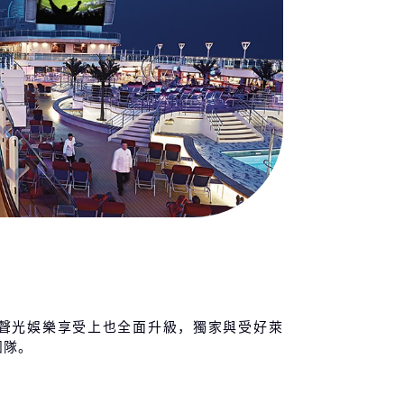
聲光娛樂享受上也全面升級，獨家與受好萊
團隊。