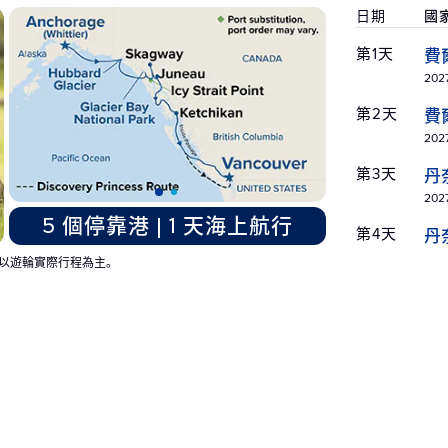
日期
國
第1天
費
2027
第2天
費
2027
第3天
丹
2027
5 個停靠港 | 1 天海上航行
第4天
丹
2027
以遊輪實際行程為主。
第5天
麥
屋
2027
第6天
麥
屋
2027