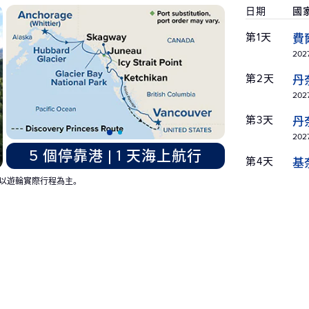
日期
國
第1天
費
2027
第2天
丹
2027
第3天
丹
2027
5 個停靠港 | 1 天海上航行
第4天
基
2027
以遊輪實際行程為主。
第5天
基
2027
第6天
惠
2027
第6天
阿
2027