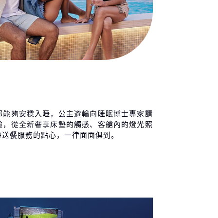
都能夠安穩入睡，公主遊輪向睡眠博士專家請
驗，從全新奢享床墊的觸感、客艙內的燈光照
房送餐服務的點心，一律面面俱到。