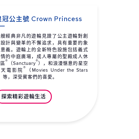
拉斯加州 哈伯冰河（景觀巡
15:00
20:00
）
冠公主號 Crown Princess
 / 05 / 16 (日)
拉斯加州 冰河灣國家公園 (景
09:15
18:15
這艘經典非凡的遊輪見證了公主遊輪對創
新設計與變革的不懈追求，具有重要的象
巡航)
徵意義。遊輪上的全新特色設施包括義式
 / 05 / 17 (一)
風情的中庭廣場，成人專屬的聖殿成人休
®
®
拉斯加州 史凱威
05:30
20:45
憩區
（Sanctuary
），和浪漫愜意的星空
®
 / 05 / 18 (二)
露天電影院
（Movies Under the Stars
）等，深受賓客們的喜愛。
拉斯加州 朱諾
06:30
16:15
 / 05 / 19 (三)
探索精彩遊輪生活
拉斯加州 科奇坎
10:00
17:00
 / 05 / 20 (四)
上巡航
-
-
 / 05 / 21 (五)
拿大 溫哥華 抵達
07:30
-