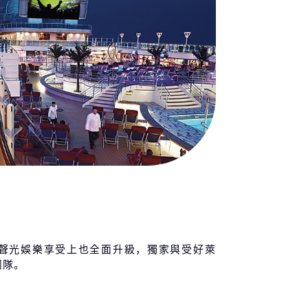
聲光娛樂享受上也全面升級，獨家與受好萊
團隊。