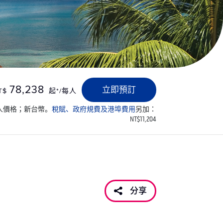
78,238
立即預訂
T$
起*/每人
人價格；新台幣。
稅賦、政府規費及港埠費用
另加：
NT$11,204
分享