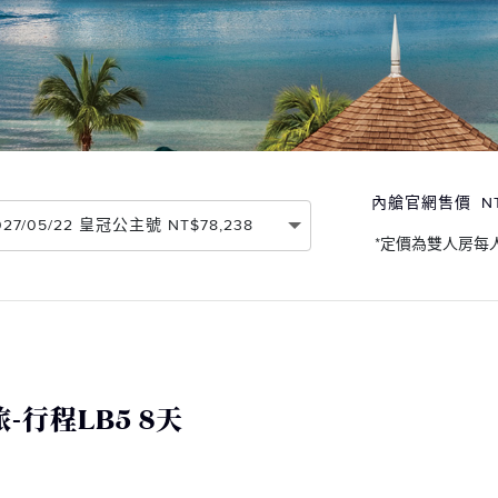
內艙官網售價
N
2027/05/22 皇冠公主號 NT$78,238
*定價為雙人房每
行程LB5 8天