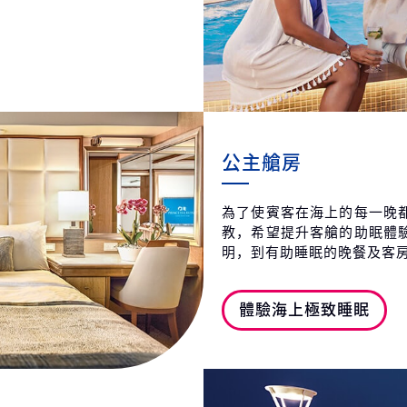
公主艙房
為了使賓客在海上的每一晚
教，希望提升客艙的助眠體
明，到有助睡眠的晚餐及客
體驗海上極致睡眠