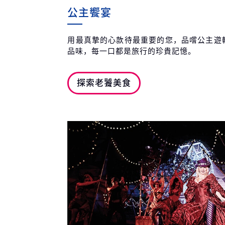
公主饗宴
用最真摯的心款待最重要的您，品嚐公主遊
品味，每一口都是旅行的珍貴記憶。
探索老饕美食