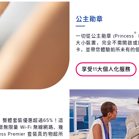
2027
公主勛章
®
一切從公主勛章 (Princess
大小裝置，完全不需開啟或
卡，並帶您體驗前所未有的
享受11大個人化服務
足，整體套裝優惠超過65%！這
限量 Wi-Fi 無線網路、幾
cess Premier 套裝真的物超所