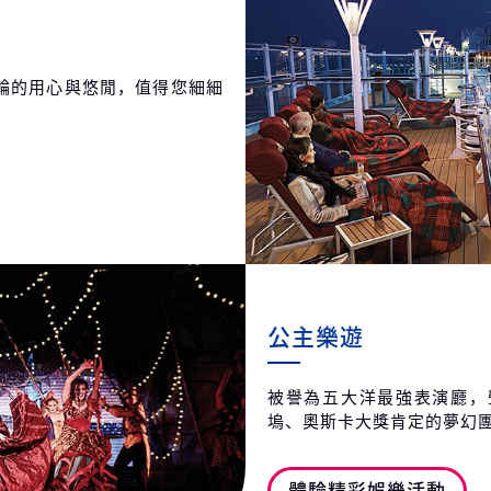
輪的用心與悠閒，值得您細細
公主樂遊
被譽為五大洋最強表演廳，
塢、奧斯卡大獎肯定的夢幻