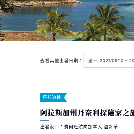
查看其他出發日期：
週一, 2027/05/10 ~ 
飛航遊輪
阿拉斯加州丹奈利探險家之旅-
出發港口：費爾班航向加拿大 溫哥華