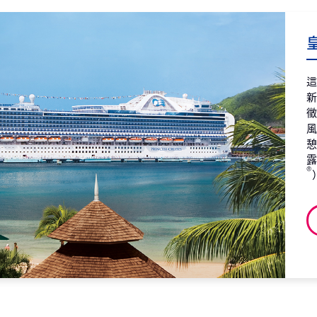
第7天
阿
航
皇
2027
第8天
阿
觀
2027
第9天
阿
2027
®
第10天
阿
2027
第11天
阿
2027
第12天
海
2027
第13天
加