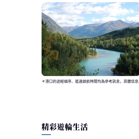
＊港口的途經順序、抵達啟航時間均為參考訊息，具體信息
精彩遊輪生活