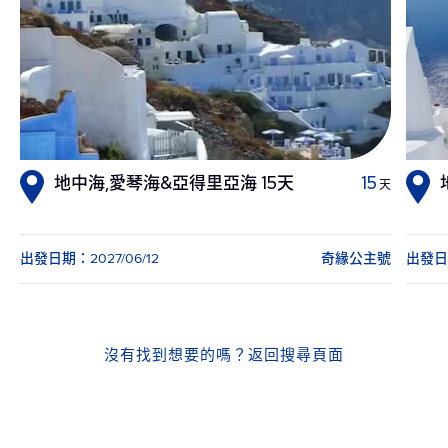
地中海,愛琴海&亞得里亞海 15天
15
天
出發日期：2027/06/12
奇緣公主號
出發日期
沒有找到想要的嗎？
返回搜尋頁面