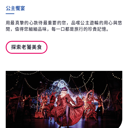
公主饗宴
用最真摯的心款待最重要的您，品嚐公主遊輪的用心與悠
閒，值得您細細品味，每一口都是旅行的珍貴記憶。
探索老饕美食