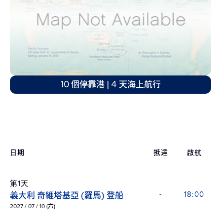
10 個停靠港 | 4 天海上航行
日期
抵達
啟航
第1天
義大利 奇維塔基亞 (羅馬) 登船
-
18:00
2027 / 07 / 10 (六)