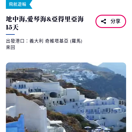
飛航遊輪
地中海,愛琴海&亞得里亞海
分享
15天
出發港口：義大利 奇維塔基亞 (羅馬)
來回