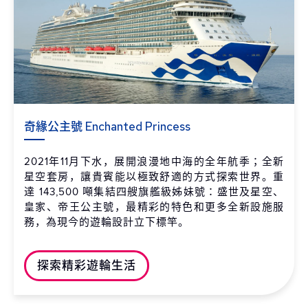
奇緣公主號 Enchanted Princess
2021年11月下水，展開浪漫地中海的全年航季；全新
星空套房，讓貴賓能以極致舒適的方式探索世界。重
達 143,500 噸集結四艘旗艦級姊妹號：盛世及星空、
皇家、帝王公主號，最精彩的特色和更多全新設施服
務，為現今的遊輪設計立下標竿。
探索精彩遊輪生活