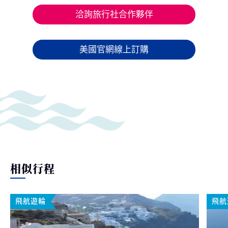
洽詢旅行社合作夥伴
美國官網線上訂購
相似行程
飛航遊輪
飛航