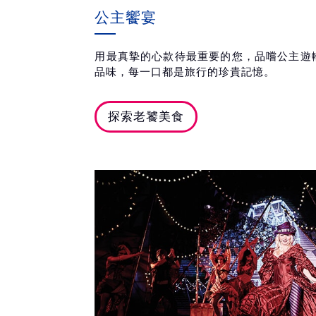
公主饗宴
用最真摯的心款待最重要的您，品嚐公主遊
品味，每一口都是旅行的珍貴記憶。
探索老饕美食