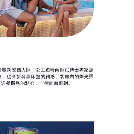
都能夠安穩入睡，公主遊輪向睡眠博士專家請
驗，從全新奢享床墊的觸感、客艙內的燈光照
房送餐服務的點心，一律面面俱到。