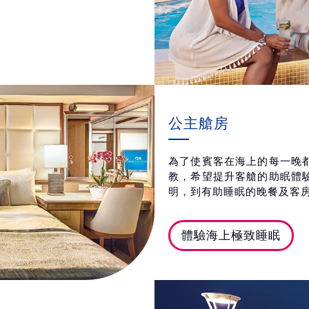
公主艙房
為了使賓客在海上的每一晚
教，希望提升客艙的助眠體
明，到有助睡眠的晚餐及客
體驗海上極致睡眠