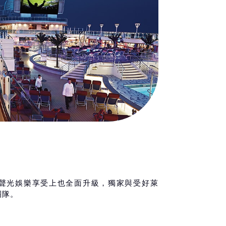
聲光娛樂享受上也全面升級，獨家與受好萊
團隊。