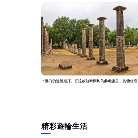
＊港口的途經順序、抵達啟航時間均為參考訊息，具體信息
精彩遊輪生活