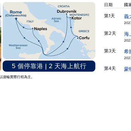
日期
國
第1天
義
2027
第2天
海
2027
第3天
希
2027
5 個停靠港 | 2 天海上航行
第4天
蒙
2027
以遊輪實際行程為主。
第4天
蒙
2027
第5天
克
2027
第6天
海
2027