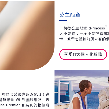
公主勛章
®
一切從公主勛章 (Princess
大小裝置，完全不需開啟或
卡，並帶您體驗前所未有的
享受11大個人化服務
足，整體套裝優惠超過65%！這
限量 Wi-Fi 無線網路、幾
cess Premier 套裝真的物超所