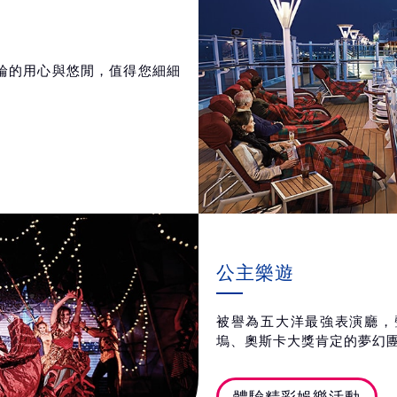
輪的用心與悠閒，值得您細細
公主樂遊
被譽為五大洋最強表演廳，
塢、奧斯卡大獎肯定的夢幻