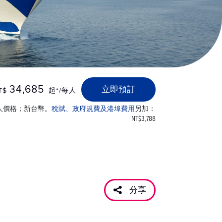
34,685
立即預訂
T$
起*/每人
人價格；新台幣。
稅賦、政府規費及港埠費用
另加：
NT$3,788
分享