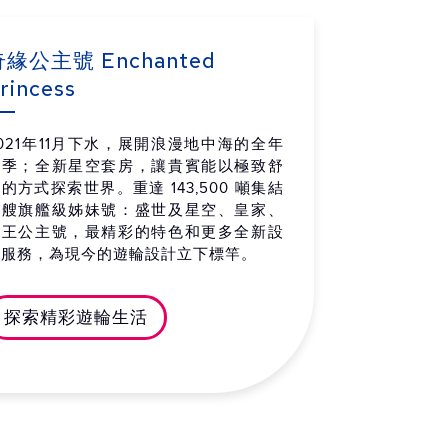
大利 拿坡里 (卡布里和龐貝)
07:00
18:00
 / 07 / 09 (五)
奇緣公主號 Enchanted
rincess
大利 奇維塔基亞 (羅馬) 抵達
06:00
-
 / 07 / 10 (六)
021年11月下水，展開浪漫地中海的全年
航季；全新星空套房，讓貴賓能以極致舒
的方式探索世界。重達 143,500 噸集結
四艘旗艦級姊妹號：盛世及星空、皇家、
帝王公主號，最精彩的特色和更多全新設
施服務，為現今的遊輪設計立下標竿。
探索精彩遊輪生活