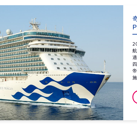
第7天
義
2027
P
第8天
義
2027
2
適