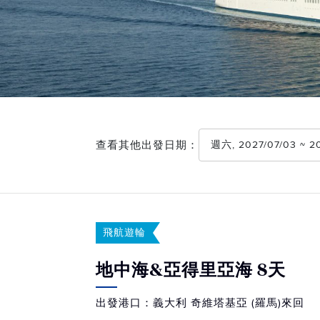
查看其他出發日期：
週六, 2027/07/03 ~ 
飛航遊輪
地中海&亞得里亞海 8天
出發港口：義大利 奇維塔基亞 (羅馬)來回