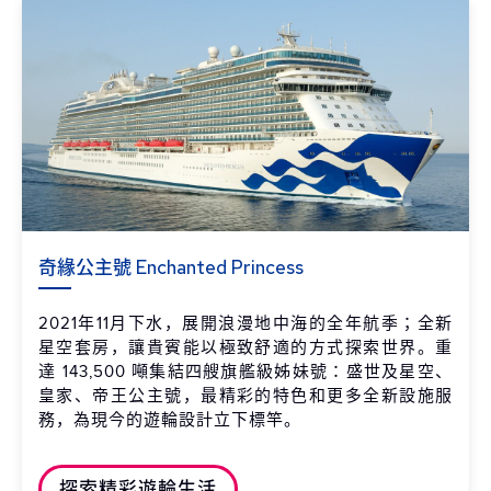
奇緣公主號 Enchanted Princess
2021年11月下水，展開浪漫地中海的全年航季；全新
星空套房，讓貴賓能以極致舒適的方式探索世界。重
達 143,500 噸集結四艘旗艦級姊妹號：盛世及星空、
皇家、帝王公主號，最精彩的特色和更多全新設施服
務，為現今的遊輪設計立下標竿。
探索精彩遊輪生活