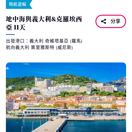
飛航遊輪
地中海與義大利&克羅埃西
分享
亞 11天
出發港口：義大利 奇維塔基亞 (羅馬)
航向義大利 第里雅斯特 (威尼斯)