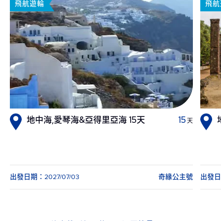
飛航遊輪
飛航
地中海,愛琴海&亞得里亞海 15天
15
天
出發日期：2027/07/03
奇緣公主號
出發日期