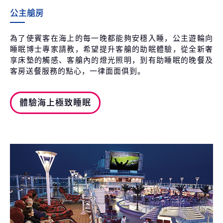
公主艙房
為了使賓客在海上的每一晚都能夠安穩入睡，公主遊輪向
睡眠博士專家請教，希望提升客艙的助眠體驗，從全新奢
享床墊的觸感、客艙內的燈光照明，到有助睡眠的晚餐及
客房送餐服務的點心，一律面面俱到。
體驗海上極致睡眠