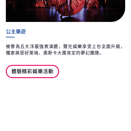
公主樂遊
被譽為五大洋最強表演廳，聲光娛樂享受上也全面升級，
獨家與受好萊塢、奧斯卡大獎肯定的夢幻團隊。
體驗精彩娛樂活動