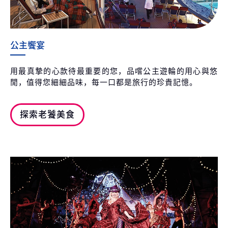
公主饗宴
用最真摯的心款待最重要的您，品嚐公主遊輪的用心與悠
閒，值得您細細品味，每一口都是旅行的珍貴記憶。
探索老饕美食