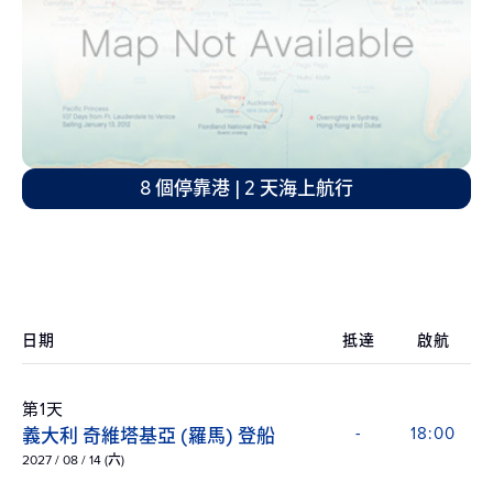
8 個停靠港 | 2 天海上航行
日期
抵達
啟航
第1天
義大利 奇維塔基亞 (羅馬) 登船
-
18:00
2027 / 08 / 14 (六)