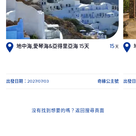
地中海,愛琴海&亞得里亞海 15天
15
天
出發日期：2027/07/03
奇緣公主號
出發日期
沒有找到想要的嗎？
返回搜尋頁面