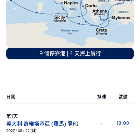
9 個停靠港 | 4 天海上航行
日期
抵達
啟航
第1天
義大利 奇維塔基亞 (羅馬) 登船
-
18:00
2027 / 08 / 22 (日)