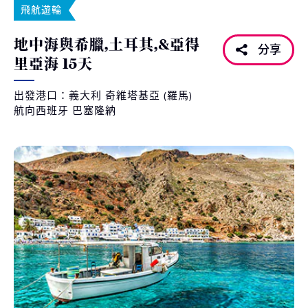
飛航遊輪
地中海與希臘,土耳其,&亞得
分享
里亞海 15天
出發港口：義大利 奇維塔基亞 (羅馬)
航向西班牙 巴塞隆納