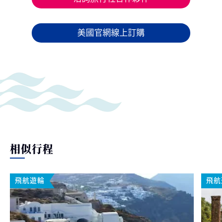
美國官網線上訂購
相似行程
飛航遊輪
飛航