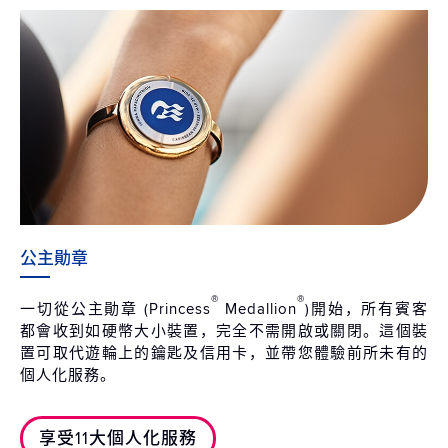
公主勛章
®
®
一切從公主勛章 (Princess
Medallion
)開始，所有賓客
都會收到如硬幣大小裝置，完全不需開啟或關閉。這個裝
置可取代遊輪上的鑰匙及信用卡，並帶您體驗前所未有的
個人化服務。
享受11大個人化服務