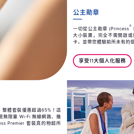
2027
公主勛章
第15天
蒙
2027
®
一切從公主勛章 (Princess
第15天
蒙
大小裝置，完全不需開啟或
2027
卡，並帶您體驗前所未有的
第16天
希
2027
享受11大個人化服務
第17天
海
2027
第18天
馬
2027
第19天
義
2027
足，整體套裝優惠超過65%！這
限量 Wi-Fi 無線網路、幾
第20天
義
cess Premier 套裝真的物超所
2027