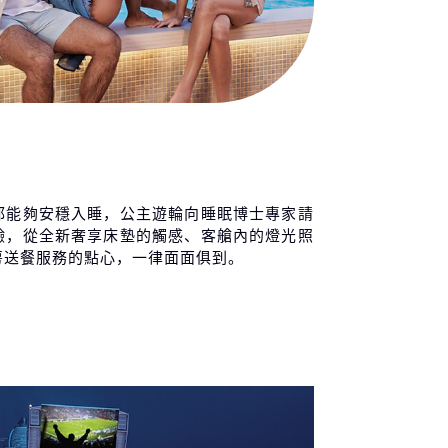
大利 拿坡里 (卡布里和龐貝)
07:00
18:00
 / 09 / 24 (五)
大利 奇維塔基亞 (羅馬)
06:00
18:00
 / 09 / 25 (六)
大利 利佛諾 (佛羅倫斯/比薩)
07:00
19:00
 / 09 / 26 (日)
國 科西嘉 (雅加奇歐)
09:00
18:00
都能夠安穩入睡，公主遊輪向睡眠博士專家請
 / 09 / 27 (一)
驗，從全新奢享床墊的觸感、客艙內的燈光照
大利 薩丁尼亞 (阿爾蓋羅)
08:00
17:00
房送餐服務的點心，一律面面俱到。
 / 09 / 28 (二)
上巡航
-
-
 / 09 / 29 (三)
Late Night
爾他 瓦勒塔
07:00
21:00
 / 09 / 30 (四)
上巡航
-
-