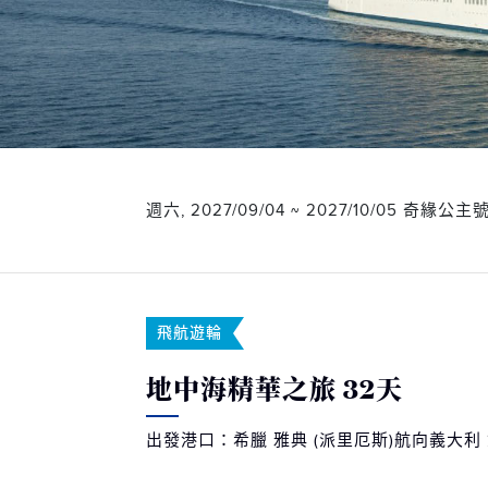
週六, 2027/09/04 ~ 2027/10/05 奇緣公主
飛航遊輪
地中海精華之旅 32天
出發港口：希臘 雅典 (派里厄斯)航向義大利 