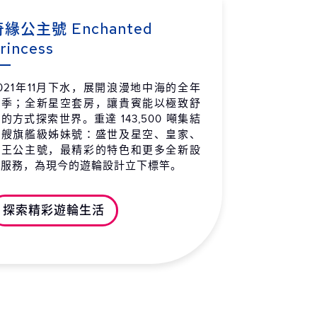
羅埃西亞 杜柏維尼克
07:00
19:00
 / 09 / 11 (六)
奇緣公主號 Enchanted
rincess
特內哥羅 科托爾
07:00
17:00
 / 09 / 12 (日)
021年11月下水，展開浪漫地中海的全年
特內哥羅 科托爾
17:01
19:00
航季；全新星空套房，讓貴賓能以極致舒
 / 09 / 12 (日)
的方式探索世界。重達 143,500 噸集結
羅埃西亞 斯普利
07:00
16:00
四艘旗艦級姊妹號：盛世及星空、皇家、
 / 09 / 13 (一)
帝王公主號，最精彩的特色和更多全新設
施服務，為現今的遊輪設計立下標竿。
大利 第里雅斯特 (威尼斯)
06:00
20:00
 / 09 / 14 (二)
探索精彩遊輪生活
羅埃西亞 扎達爾
08:00
17:00
 / 09 / 15 (三)
上巡航
-
-
 / 09 / 16 (四)
特內哥羅 巴爾
07:00
19:00