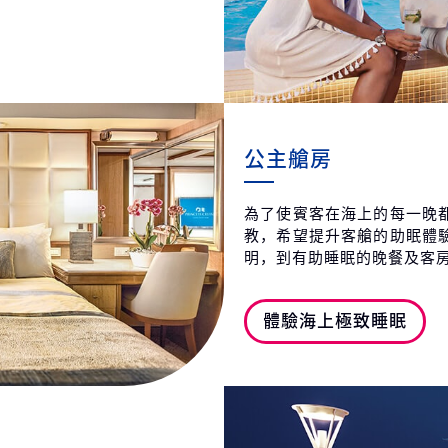
第21天
義
2027
第22天
義
2027
第23天
義
公主艙房
2027
第24天
法
為了使賓客在海上的每一晚
2027
教，希望提升客艙的助眠體
第25天
義
明，到有助睡眠的晚餐及客
2027
第26天
海
體驗海上極致睡眠
2027
第27天
馬
2027
第28天
海