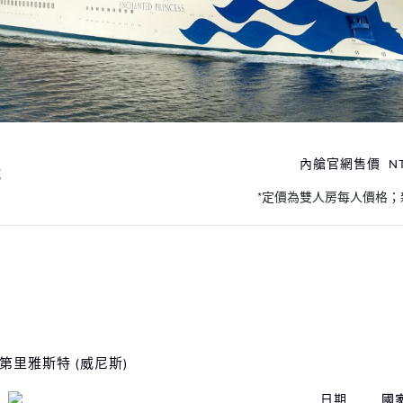
內艙官網售價
N
號
*定價為雙人房每人價格；
第里雅斯特 (威尼斯)
日期
國