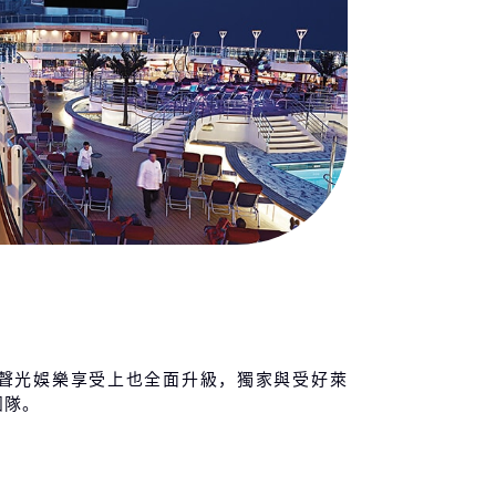
 / 10 / 01 (五)
特內哥羅 科托爾
07:00
18:00
 / 10 / 02 (六)
羅埃西亞 杜柏維尼克
07:00
19:00
 / 10 / 03 (日)
羅埃西亞 斯普利
07:00
16:00
 / 10 / 04 (一)
大利 第里雅斯特 (威尼斯) 抵
06:00
-
 / 10 / 05 (二)
聲光娛樂享受上也全面升級，獨家與受好萊
團隊。