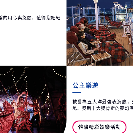
2027
第29天
蒙
輪的用心與悠閒，值得您細細
2027
第30天
克
2027
第31天
克
2027
第32天
義
達
2027
公主樂遊
被譽為五大洋最強表演廳，
塢、奧斯卡大獎肯定的夢幻
體驗精彩娛樂活動