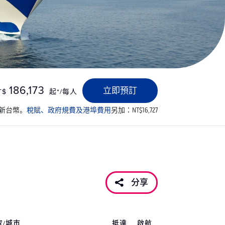
186,173
立即預訂
T$
起*/每人
新台幣。
稅賦、政府規費及港埠費用
另加：NT$16,727
分享
家/城市
抵達
啟航