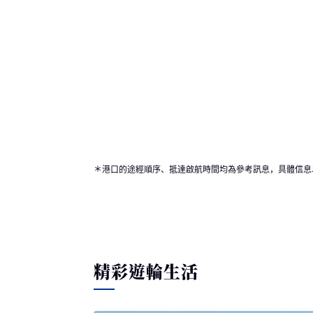
＊港口的途經順序、抵達啟航時間均為參考訊息，具體信息
精彩遊輪生活