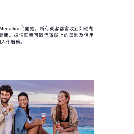
 / 09 / 17 (五)
特內哥羅 科托爾
07:00
17:00
 / 09 / 18 (六)
®
Medallion
)開始，所有賓客都會收到如硬幣
特內哥羅 科托爾
17:01
19:00
關閉。這個裝置可取代遊輪上的鑰匙及信用
 / 09 / 18 (六)
個人化服務。
臘 科孚島
09:00
19:00
 / 09 / 19 (日)
上巡航
-
-
 / 09 / 20 (一)
爾他 瓦勒塔
07:00
17:00
 / 09 / 21 (二)
大利 西西里 (巴勒莫)
10:00
20:00
 / 09 / 22 (三)
大利 西西里 (梅西納)
07:00
17:00
 / 09 / 23 (四)