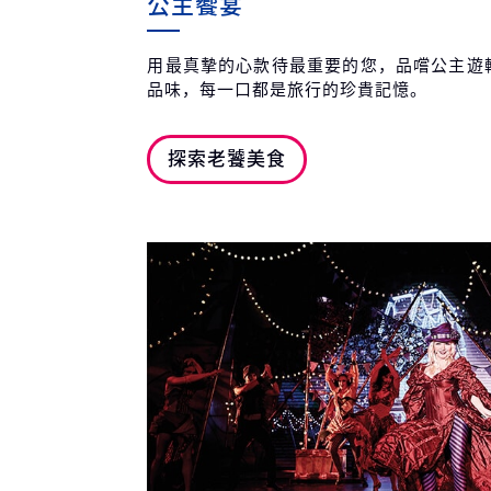
公主饗宴
用最真摯的心款待最重要的您，品嚐公主遊
品味，每一口都是旅行的珍貴記憶。
探索老饕美食