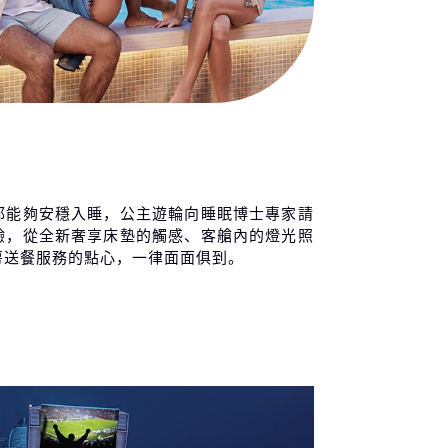
大利 拿坡里 (卡布里和龐貝)
07:00
18:00
 / 09 / 24 (五)
大利 奇維塔基亞 (羅馬) 抵達
06:00
-
 / 09 / 25 (六)
都能夠安穩入睡，公主遊輪向睡眠博士專家請
驗，從全新奢享床墊的觸感、客艙內的燈光照
房送餐服務的點心，一律面面俱到。