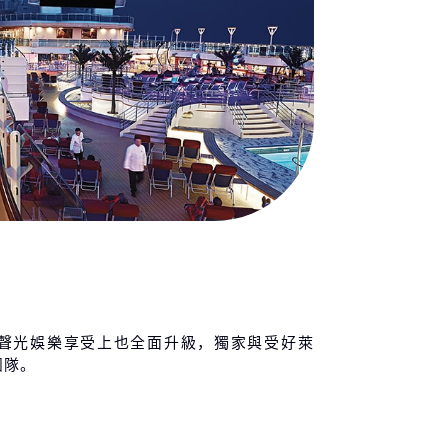
聲光娛樂享受上也全面升級，獨家與受好萊
團隊。