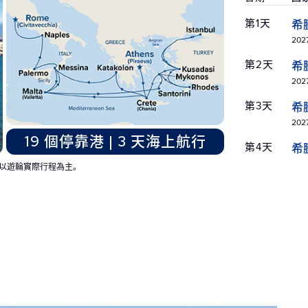
第1天
希
2027
第2天
希
2027
第3天
希
2027
19 個停靠港 | 3 天海上航行
第4天
希
2027
以遊輪實際行程為主。
第5天
義
2027
第6天
馬
2027
第7天
海
2027