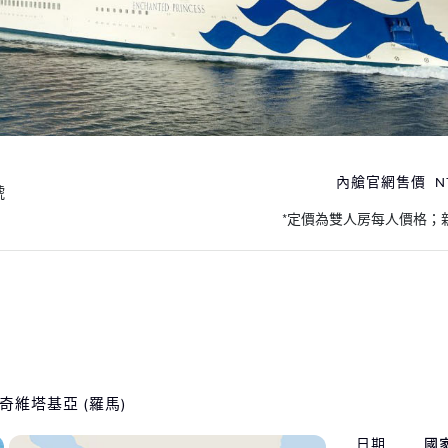
內艙官網售價
N
號
*定價為雙人房每人價格；
奇維塔基亞 (羅馬)
日期
國