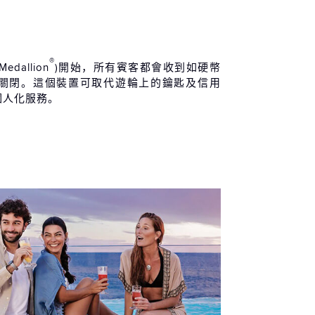
 / 09 / 17 (五)
特內哥羅 科托爾
07:00
17:00
 / 09 / 18 (六)
®
Medallion
)開始，所有賓客都會收到如硬幣
特內哥羅 科托爾
17:01
19:00
關閉。這個裝置可取代遊輪上的鑰匙及信用
 / 09 / 18 (六)
個人化服務。
臘 科孚島
09:00
19:00
 / 09 / 19 (日)
上巡航
-
-
 / 09 / 20 (一)
爾他 瓦勒塔
07:00
17:00
 / 09 / 21 (二)
大利 西西里 (巴勒莫)
10:00
20:00
 / 09 / 22 (三)
大利 西西里 (梅西納)
07:00
17:00
 / 09 / 23 (四)