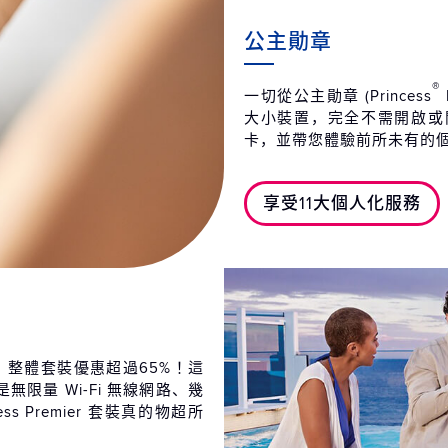
2027
公主勛章
第15天
蒙
2027
®
一切從公主勛章 (Princess
第15天
蒙
大小裝置，完全不需開啟或
2027
卡，並帶您體驗前所未有的
第16天
希
2027
享受11大個人化服務
第17天
海
2027
第18天
馬
2027
第19天
義
2027
足，整體套裝優惠超過65%！這
限量 Wi-Fi 無線網路、幾
第20天
義
cess Premier 套裝真的物超所
2027