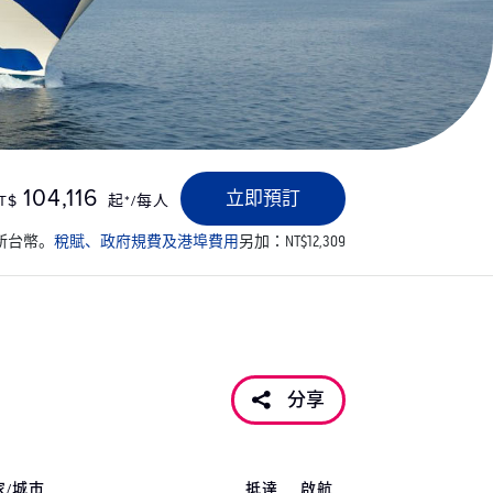
104,116
立即預訂
T$
起*/每人
新台幣。
稅賦、政府規費及港埠費用
另加：NT$12,309
分享
家/城市
抵達
啟航