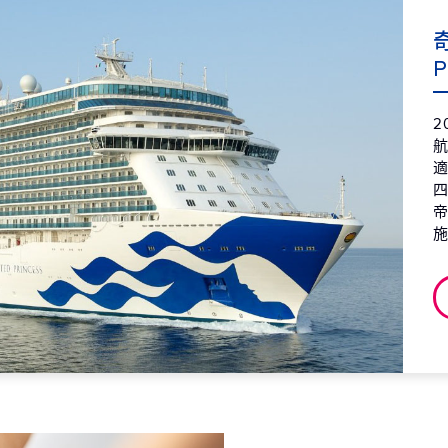
第8天
克
2027
P
第9天
蒙
2027
2
第9天
蒙
2027
適
第10天
克
2027
第11天
義
2027
第12天
克
2027
第13天
海
2027
第14天
蒙