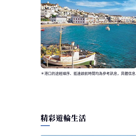
＊港口的途經順序、抵達啟航時間均為參考訊息，具體信息
精彩遊輪生活