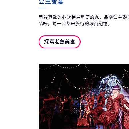
公主饗宴
用最真摯的心款待最重要的您，品嚐公主遊
品味，每一口都是旅行的珍貴記憶。
探索老饕美食