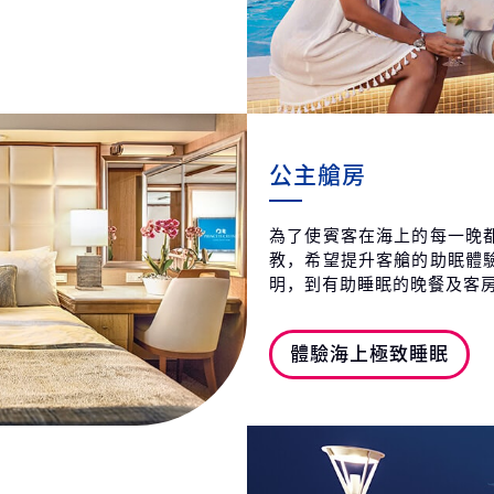
第21天
義
2027
第22天
義
2027
公主艙房
為了使賓客在海上的每一晚
教，希望提升客艙的助眠體
明，到有助睡眠的晚餐及客
體驗海上極致睡眠