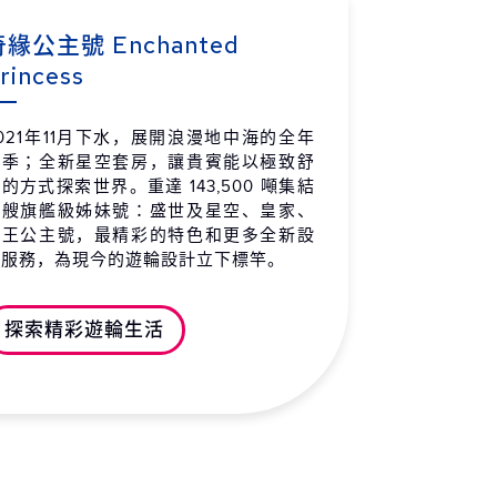
羅埃西亞 杜柏維尼克
07:00
19:00
 / 09 / 11 (六)
奇緣公主號 Enchanted
rincess
特內哥羅 科托爾
07:00
17:00
 / 09 / 12 (日)
021年11月下水，展開浪漫地中海的全年
特內哥羅 科托爾
17:01
19:00
航季；全新星空套房，讓貴賓能以極致舒
 / 09 / 12 (日)
的方式探索世界。重達 143,500 噸集結
羅埃西亞 斯普利
07:00
16:00
四艘旗艦級姊妹號：盛世及星空、皇家、
 / 09 / 13 (一)
帝王公主號，最精彩的特色和更多全新設
施服務，為現今的遊輪設計立下標竿。
大利 第里雅斯特 (威尼斯)
06:00
20:00
 / 09 / 14 (二)
探索精彩遊輪生活
羅埃西亞 扎達爾
08:00
17:00
 / 09 / 15 (三)
上巡航
-
-
 / 09 / 16 (四)
特內哥羅 巴爾
07:00
19:00