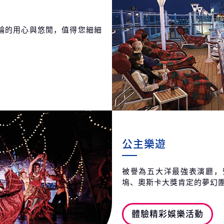
輪的用心與悠閒，值得您細細
公主樂遊
被譽為五大洋最強表演廳，
塢、奧斯卡大獎肯定的夢幻
體驗精彩娛樂活動