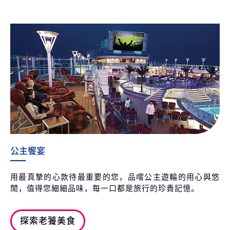
公主饗宴
用最真摯的心款待最重要的您，品嚐公主遊輪的用心與悠
閒，值得您細細品味，每一口都是旅行的珍貴記憶。
探索老饕美食