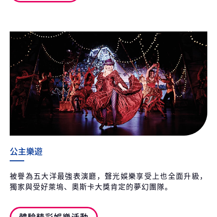
公主樂遊
被譽為五大洋最強表演廳，聲光娛樂享受上也全面升級，
獨家與受好萊塢、奧斯卡大獎肯定的夢幻團隊。