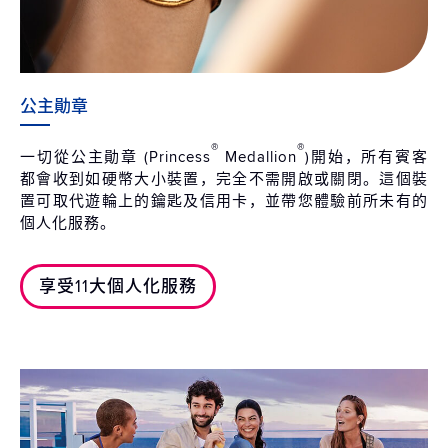
公主勛章
®
®
一切從公主勛章 (Princess
Medallion
)開始，所有賓客
都會收到如硬幣大小裝置，完全不需開啟或關閉。這個裝
置可取代遊輪上的鑰匙及信用卡，並帶您體驗前所未有的
個人化服務。
享受11大個人化服務