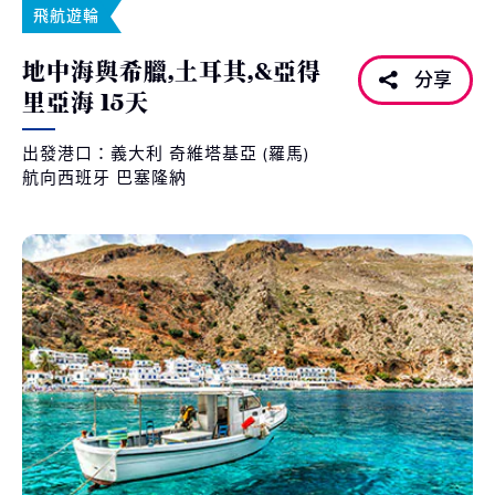
飛航遊輪
地中海與希臘,土耳其,&亞得
分享
里亞海 15天
出發港口：義大利 奇維塔基亞 (羅馬)
航向西班牙 巴塞隆納