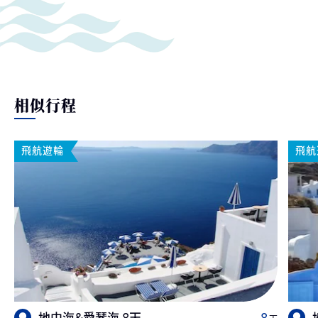
相似行程
飛航遊輪
飛航