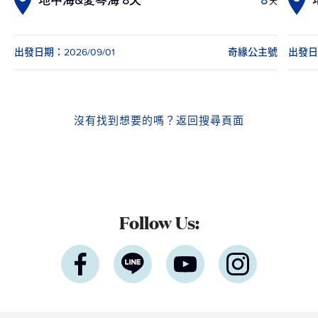
地中海&愛琴海 8天
8
天
出發日期：2026/09/01
奇緣公主號
出發日期
沒有找到想要的嗎？
返回搜尋頁面
Follow Us: