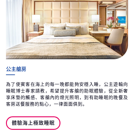
公主艙房
為了使賓客在海上的每一晚都能夠安穩入睡，公主遊輪向
睡眠博士專家請教，希望提升客艙的助眠體驗，從全新奢
享床墊的觸感、客艙內的燈光照明，到有助睡眠的晚餐及
客房送餐服務的點心，一律面面俱到。
體驗海上極致睡眠