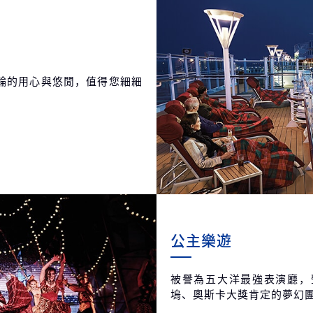
輪的用心與悠閒，值得您細細
公主樂遊
被譽為五大洋最強表演廳，
塢、奧斯卡大獎肯定的夢幻