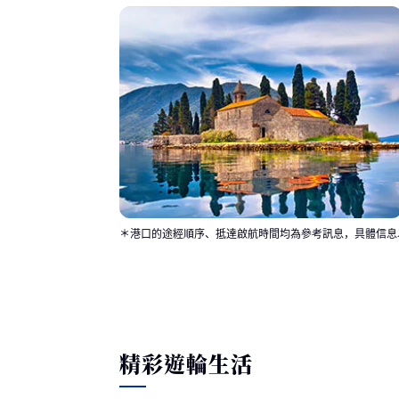
＊港口的途經順序、抵達啟航時間均為參考訊息，具體信息
精彩遊輪生活