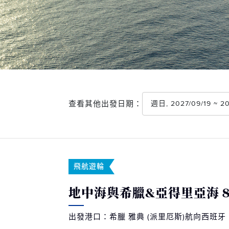
查看其他出發日期：
週日, 2027/09/19 ~ 
飛航遊輪
地中海與希臘&亞得里亞海 
出發港口：希臘 雅典 (派里厄斯)航向西班牙