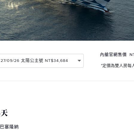
內艙官網售價
N
2027/09/26 太陽公主號 NT$34,684
*定價為雙人房每
8天
 巴塞隆納