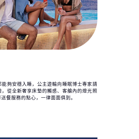
都能夠安穩入睡，公主遊輪向睡眠博士專家請
驗，從全新奢享床墊的觸感、客艙內的燈光照
房送餐服務的點心，一律面面俱到。