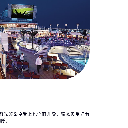
聲光娛樂享受上也全面升級，獨家與受好萊
團隊。