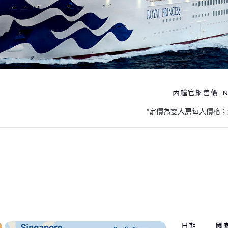
內艙官網售價
N
*定價為雙人房每人價格
日期
國