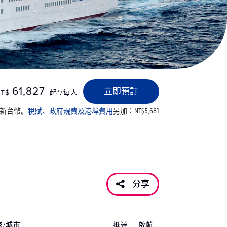
61,827
立即預訂
T$
起*/每人
；新台幣。
稅賦、政府規費及港埠費用
另加：NT$5,681
分享
家/城市
抵達
啟航