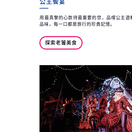
公主饗宴
用最真摯的心款待最重要的您，品嚐公主遊
品味，每一口都是旅行的珍貴記憶。
探索老饕美食