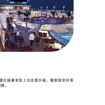
聲光娛樂享受上也全面升級，獨家與受好萊
團隊。