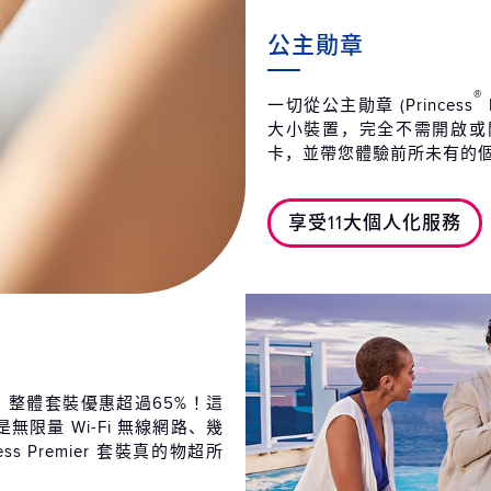
公主勛章
®
一切從公主勛章 (Princess
大小裝置，完全不需開啟或
卡，並帶您體驗前所未有的
享受11大個人化服務
足，整體套裝優惠超過65%！這
限量 Wi-Fi 無線網路、幾
cess Premier 套裝真的物超所