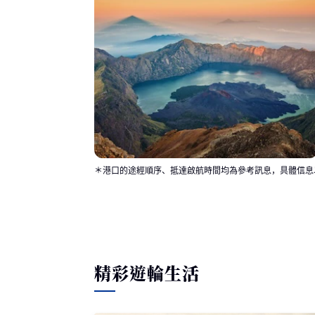
＊港口的途經順序、抵達啟航時間均為參考訊息，具體信息
精彩遊輪生活