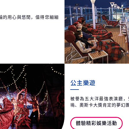
輪的用心與悠閒，值得您細細
公主樂遊
被譽為五大洋最強表演廳，
塢、奧斯卡大獎肯定的夢幻
體驗精彩娛樂活動