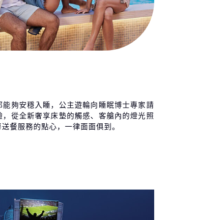
都能夠安穩入睡，公主遊輪向睡眠博士專家請
驗，從全新奢享床墊的觸感、客艙內的燈光照
房送餐服務的點心，一律面面俱到。