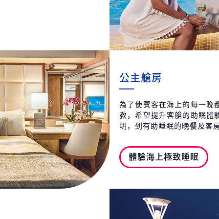
公主艙房
為了使賓客在海上的每一晚
教，希望提升客艙的助眠體
明，到有助睡眠的晚餐及客
體驗海上極致睡眠