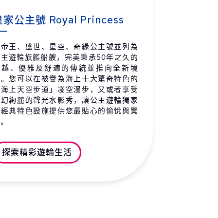
上巡航
-
-
 / 11 / 17 (二)
家公主號 Royal Princess
上巡航
-
-
 / 11 / 18 (三)
與帝王、盛世、星空、奇緣公主號並列為
公主遊輪旗艦船艘，完美秉承50年之久的
上巡航
-
-
卓越、優雅及舒適的傳統並推向全新境
 / 11 / 19 (四)
界。您可以在被譽為海上十大驚奇特色的
「海上天空步道」凌空漫步，又或者享受
洲 約克斯諾波 (凱恩斯)
07:00
18:00
奇幻絢麗的聲光水影秀，讓公主遊輪獨家
 / 11 / 20 (五)
且經典特色設施提供您最貼心的愉悅與驚
上巡航
-
-
喜。
 / 11 / 21 (六)
上巡航
-
-
探索精彩遊輪生活
 / 11 / 22 (日)
洲 布里斯本 抵達
07:00
-
 / 11 / 23 (一)