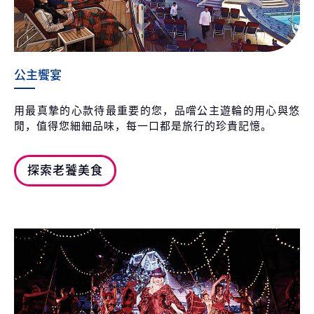
公主饗宴
用最真摯的心款待最重要的您，品嚐公主遊輪的用心與悠
閒，值得您細細品味，每一口都是旅行的珍貴記憶。
探索老饕美食