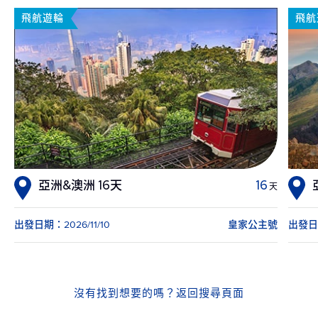
飛航遊輪
飛航
亞洲&澳洲 16天
16
天
出發日期：2026/11/10
皇家公主號
出發日期
沒有找到想要的嗎？
返回搜尋頁面