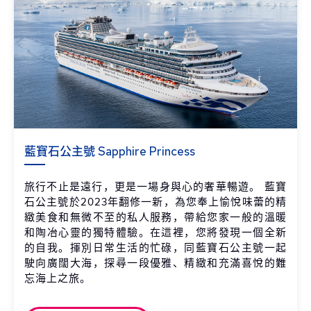
藍寶石公主號 Sapphire Princess
旅行不止是遠行，更是一場身與心的奢華暢遊。 藍寶
石公主號於2023年翻修一新，為您奉上愉悅味蕾的精
緻美食和無微不至的私人服務，帶給您家一般的溫暖
和陶冶心靈的獨特體驗。在這裡，您將發現一個全新
的自我。揮別日常生活的忙碌，同藍寶石公主號一起
駛向廣闊大海，探尋一段優雅、精緻和充滿喜悅的難
忘海上之旅。