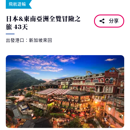
飛航遊輪
日本&東南亞洲全覽冒險之
分享
旅 43天
出發港口：新加坡來回