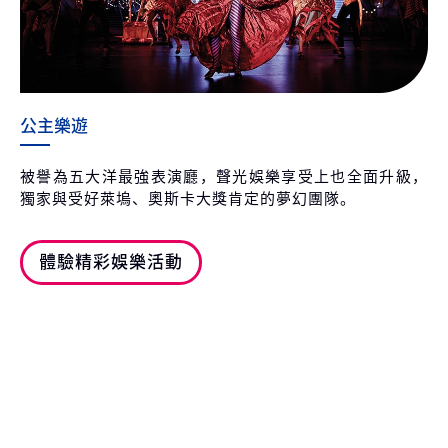
公主樂遊
被譽為五大洋最強表演廳，聲光娛樂享受上也全面升級，
獨家與受好萊塢、奧斯卡大獎肯定的夢幻團隊。
體驗精彩娛樂活動