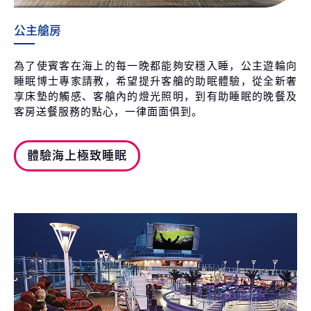
公主艙房
為了使賓客在海上的每一晚都能夠安穩入睡，公主遊輪向
睡眠博士專家請教，希望提升客艙的助眠體驗，從全新奢
享床墊的觸感、客艙內的燈光照明，到有助睡眠的晚餐及
客房送餐服務的點心，一律面面俱到。
體驗海上極致睡眠