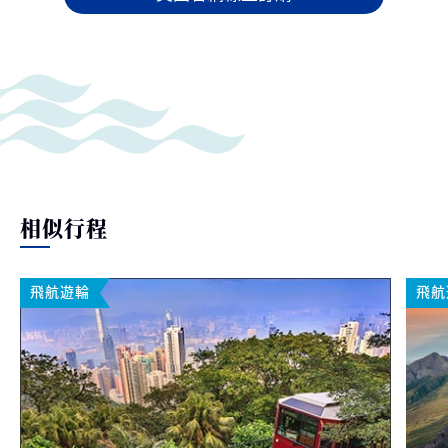
相似行程
飛航遊輪
飛航