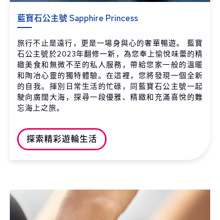
藍寶石公主號 Sapphire Princess
旅行不止是遠行，更是一場身與心的奢華暢遊。 藍寶
石公主號於2023年翻修一新，為您奉上愉悅味蕾的精
緻美食和無微不至的私人服務，帶給您家一般的溫暖
和陶冶心靈的獨特體驗。在這裡，您將發現一個全新
的自我。揮別日常生活的忙碌，同藍寶石公主號一起
駛向廣闊大海，探尋一段優雅、精緻和充滿喜悅的難
忘海上之旅。
探索精彩遊輪生活