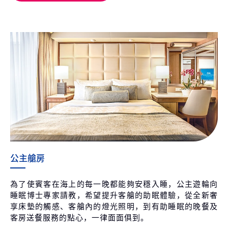
公主艙房
為了使賓客在海上的每一晚都能夠安穩入睡，公主遊輪向
睡眠博士專家請教，希望提升客艙的助眠體驗，從全新奢
享床墊的觸感、客艙內的燈光照明，到有助睡眠的晚餐及
客房送餐服務的點心，一律面面俱到。