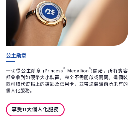
公主勛章
®
®
一切從公主勛章 (Princess
Medallion
)開始，所有賓客
都會收到如硬幣大小裝置，完全不需開啟或關閉。這個裝
置可取代遊輪上的鑰匙及信用卡，並帶您體驗前所未有的
個人化服務。
享受11大個人化服務