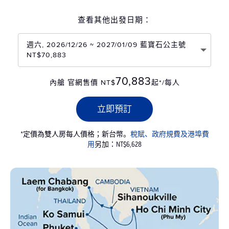
查看其他出發日期：
週六, 2026/12/26 ~ 2027/01/09 藍寶石公主號
NT$70,883
70,883
內艙 官網售價 NT$
起*/每人
立即預訂
*定價為雙人房每人價格；新台幣。
稅賦、政府規費及港埠費
用
另加：NT$6,628