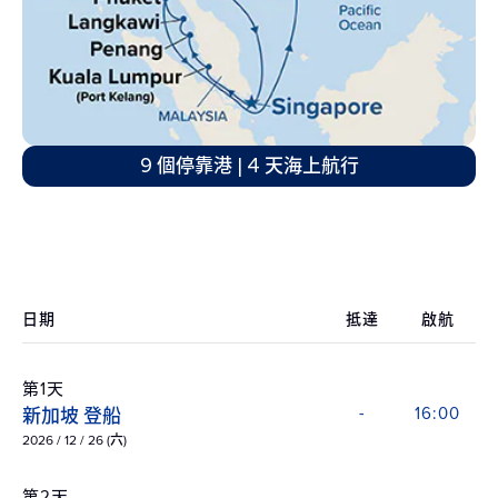
9 個停靠港 | 4 天海上航行
日期
抵達
啟航
第1天
新加坡 登船
-
16:00
2026 / 12 / 26 (六)
第2天