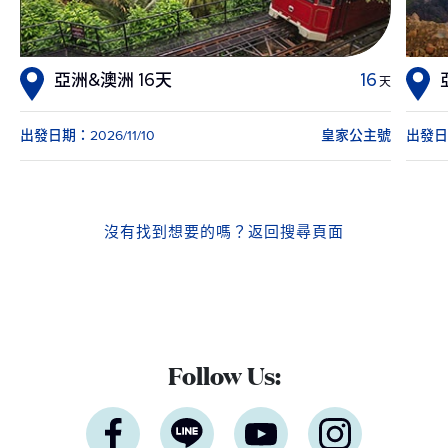
亞洲&澳洲 16天
16
天
出發日期：2026/11/10
皇家公主號
出發日期
沒有找到想要的嗎？
返回搜尋頁面
Follow Us: