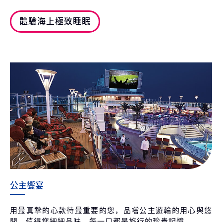
體驗海上極致睡眠
公主饗宴
用最真摯的心款待最重要的您，品嚐公主遊輪的用心與悠
閒，值得您細細品味，每一口都是旅行的珍貴記憶。