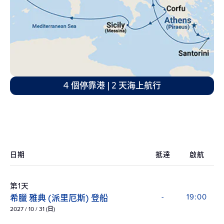
4 個停靠港 | 2 天海上航行
日期
抵達
啟航
第1天
希臘 雅典 (派里厄斯) 登船
-
19:00
2027 / 10 / 31 (日)