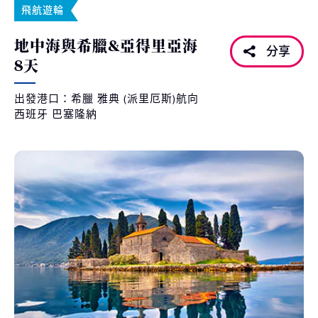
飛航遊輪
地中海與希臘&亞得里亞海
分享
8天
出發港口：希臘 雅典 (派里厄斯)航向
西班牙 巴塞隆納