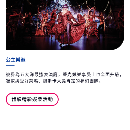
公主樂遊
被譽為五大洋最強表演廳，聲光娛樂享受上也全面升級，
獨家與受好萊塢、奧斯卡大獎肯定的夢幻團隊。
體驗精彩娛樂活動