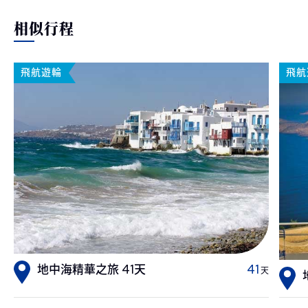
相似行程
飛航遊輪
飛航
地中海精華之旅 41天
41
天