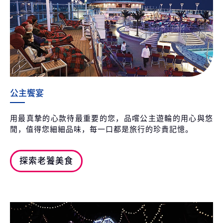
公主饗宴
用最真摯的心款待最重要的您，品嚐公主遊輪的用心與悠
閒，值得您細細品味，每一口都是旅行的珍貴記憶。
探索老饕美食