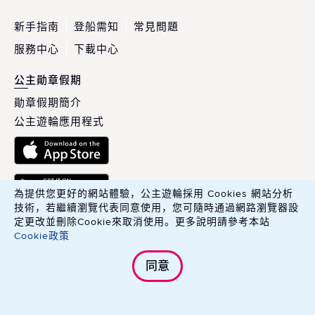
新手指南
登船需知
常見問題
服務中心
下載中心
公主勛章假期
勛章假期簡介
公主遊輪應用程式
為提供您更好的網站體驗，公主遊輪採用 Cookies 網站分析
技術，若繼續瀏覽代表同意使用，您可隨時通過網路瀏覽器設
定更改並刪除Cookie來取消使用。更多說明請參考本站
Cookie政策
英商康年華旅行社股份有限公司臺灣分公司 Carnival PLC, Taiwan
同意
Branch.
綜合旅行業交觀綜字 215100 號．旅行業品保協會會員編號 北 2783 號
Copyright © 2025 Carnival PLC, Taiwan Branch. All Rights Reserved.
立即預訂