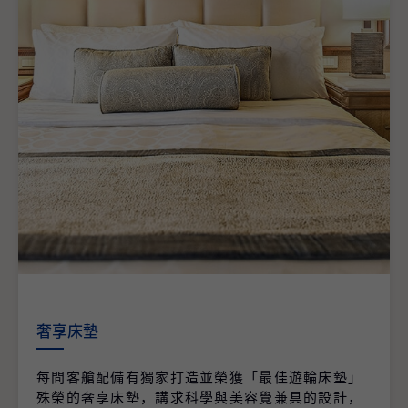
奢享床墊
每間客艙配備有獨家打造並榮獲「最佳遊輪床墊」
殊榮的奢享床墊，講求科學與美容覺兼具的設計，