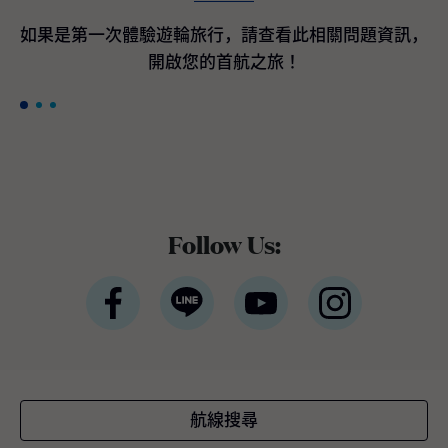
間客艙最高200美元加碼即時優惠折扣*。 *條
款與條件適用公主遊輪宣佈訂購航海者等級遊
如果是第一次體驗遊輪旅行，請查看此相關問題資訊，
輪作為國際豪華遊輪領導品牌的公主遊輪，隸
開啟您的首航之旅！
屬於全球最大休閒旅遊公司嘉年華集團，於近
期宣布與義大利芬坎蒂尼（Fincantieri）造船
廠簽署三項全新造船協議，將採用新一代平台
設計，以進一步提升品牌既有的世界級度假體
驗。三艘新遊輪預計分別於2035年下半年、2
038年及2039年交付。 三艘全新旗艦將融合公
主遊輪最受賓客喜愛且口碑卓越的經典體驗與
設施，同時全面重新設計戶外甲板、客艙與中
Follow Us:
庭廣場 （Piazza），以貼近全球賓客需求與多
元航線布局。將延續屢獲殊榮的環球等級架
構，並持續引進最新的賓客服務系統與航海科
技。如同廣受好評的太陽公主號（Sun Princes
s）與星辰公主號（Star Princess），航海者等
級旗艦將採用雙燃料動力設計，以液態天然氣
（LNG）為主要燃料，此為目前最先進的燃料
技術之一，不僅可有效降低溫室氣體排放，亦
航線搜尋
較傳統船用燃料顯著減少空氣污染。這三艘新
遊輪將成為公主遊輪船隊中載客量最大的遊