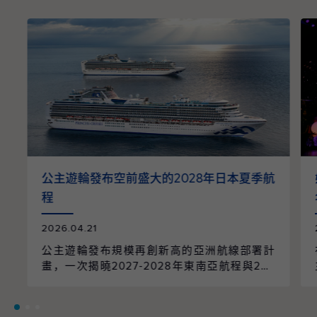
公主遊輪發布空前盛大的2028年日本夏季航
程
2026.04.21
公主遊輪發布規模再創新高的亞洲航線部署計
畫，一次揭曉2027-2028年東南亞航程與202
8年日本航季的全面整合。整個航季共規劃96
個航次、61個精選行程，橫跨9個國家、55個
目的地，並由兩艘遊輪以日本為母港營運，帶