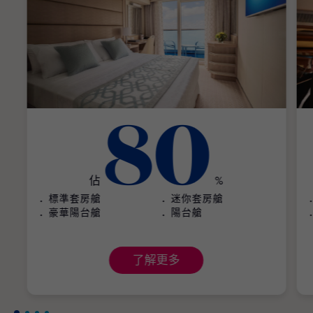
80
佔
%
標準套房艙
迷你套房艙
豪華陽台艙
陽台艙
了解更多