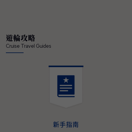
領賓客深入體驗在地文化、串聯當地經典的節
慶盛事，開啟一場橫跨亞洲、令人難忘的精彩
旅程 — 現已正式開放預訂。 「這是我們前所
未有最具沉浸式體驗的日本航季，也精準回應
現今賓客對深度旅遊體驗的渴望」，公主遊輪
遊輪攻略
首席商務官吉姆·貝拉（Jim Berra）表示，「鑽
石公主號（Diamond Princess）與藍寶石公主
Cruise Travel Guides
號（Sapphire Princess）將首度以東京為母港
營運，並精心規劃深夜啟航，讓賓客能全程參
與日本最具代表性的夏季祭典，更橫跨日本四
大本島、涵蓋櫻花與紅葉季節的航程，為賓客
提供前所未有的機會，深入體驗日本的文化精
髓、美食魅力與傳統底蘊。並延伸規劃造訪多
個國家、航程天數更長且目的地更豐富的東南
亞航程，讓整趟旅遊不管在深度、規模與道地
演。
體驗，均創下了該地區航程體驗的新標杆。」
2027–2028年日本與東南亞航程現已開放預
訂，即日起至2026年05月31日（週日）截
止，臺灣賓客預訂可享每間最高800美元即時
新手指南
優惠折扣與免費客艙升等，公主會員還可享每